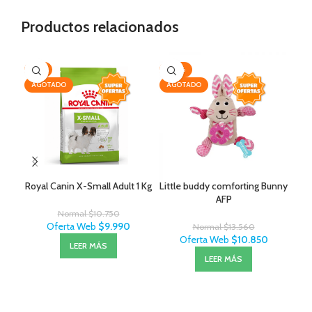
Productos relacionados
-7%
-20%
-3
AGOTADO
AGOTADO
Royal Canin X-Small Adult 1 Kg
Little buddy comforting Bunny
Ce
AFP
Normal
$
10.750
Oferta Web
$
9.990
Normal
$
13.560
Oferta Web
$
10.850
LEER MÁS
LEER MÁS