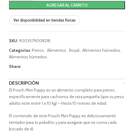
AGREGAR AL CARRITO
Ver disponibilidad en tiendas físicas
SKU:
9003579008218
Categorías:
Perros
,
Alimentos
,
Royal
,
Alimentos húmedos
,
Alimentos húmedos
Share:
DESCRIPCIÓN
El Pouch Mini Puppy es un alimento completo para perros,
específicamente para cachorros de raza pequeña (que su peso
adulto este entre 1 a 10 kg) – Hasta 10 meses de edad.
El contenido de este Pouch Mini Puppy es deliciosamente
tentador para tu peludito y para asegurar que se coma cada
bocado de él.