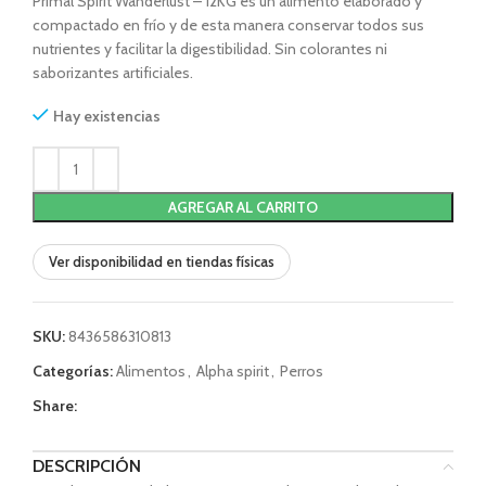
Primal Spirit Wanderlust – 12KG es un alimento elaborado y
compactado en frío y de esta manera conservar todos sus
nutrientes y facilitar la digestibilidad. Sin colorantes ni
saborizantes artificiales.
Hay existencias
AGREGAR AL CARRITO
Ver disponibilidad en tiendas físicas
SKU:
8436586310813
Categorías:
Alimentos
,
Alpha spirit
,
Perros
Share:
DESCRIPCIÓN