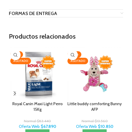
FORMAS DE ENTREGA
Productos relacionados
-19%
-20%
-2
AGOTADO
AGOTADO
Royal Canin Maxi Light Perro
Little buddy comforting Bunny
Cep
15Kg
AFP
Normal
$
83.440
Normal
$
13.560
Oferta Web
$
67.890
Oferta Web
$
10.850