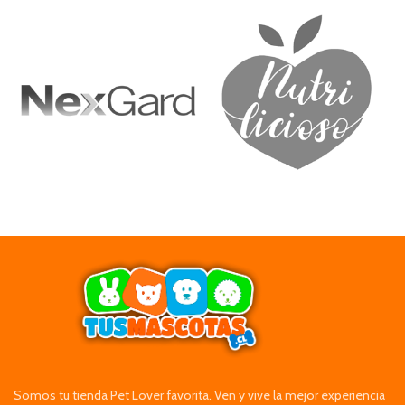
Somos tu tienda Pet Lover favorita. Ven y vive la mejor experiencia