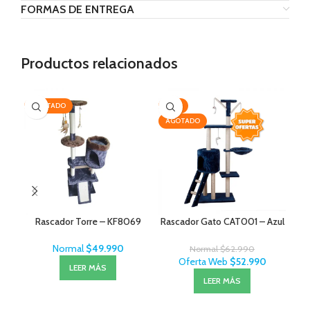
FORMAS DE ENTREGA
Productos relacionados
AGOTADO
-16%
-2
AGOTADO
AG
Rascador Torre – KF8069
Rascador Gato CAT001 – Azul
Normal
$
49.990
Normal
$
62.990
Oferta Web
$
52.990
LEER MÁS
LEER MÁS