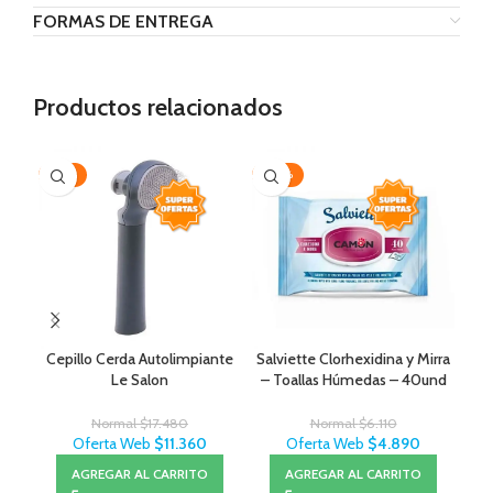
FORMAS DE ENTREGA
Productos relacionados
-35%
-20%
-1
Cepillo Cerda Autolimpiante
Salviette Clorhexidina y Mirra
Le Salon
– Toallas Húmedas – 40und
Normal
$
17.480
Normal
$
6.110
Oferta Web
$
11.360
Oferta Web
$
4.890
AGREGAR AL CARRITO
AGREGAR AL CARRITO