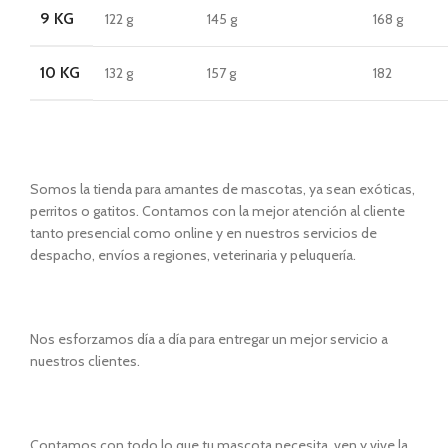
9 KG
122 g
145 g
168 g
10 KG
132 g
157 g
182
Somos la tienda para amantes de mascotas, ya sean exóticas,
perritos o gatitos. Contamos con la mejor atención al cliente
tanto presencial como online y en nuestros servicios de
despacho, envíos a regiones, veterinaria y peluquería.
Nos esforzamos día a día para entregar un mejor servicio a
nuestros clientes.
Contamos con todo lo que tu mascota necesita, ven y vive la