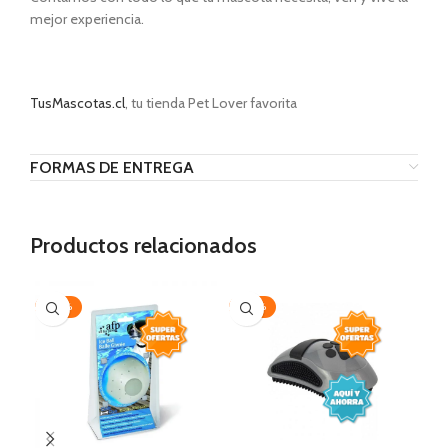
mejor experiencia.
TusMascotas.cl
, tu tienda Pet Lover favorita
FORMAS DE ENTREGA
Productos relacionados
-20%
-30%
AG