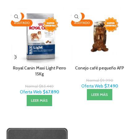
-19%
-25%
-2
AGOTADO
AGOTADO
AG
Royal Canin Maxi Light Perro
Conejo café pequeño AFP
Lit
15Kg
Normal
$
9.990
Oferta Web
$
7.490
Normal
$
83.440
Oferta Web
$
67.890
LEER MÁS
LEER MÁS