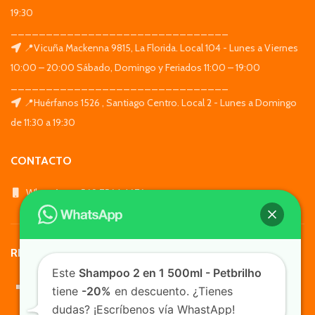
19:30
_______________________________
📍Vicuña Mackenna 9815, La Florida. Local 104 - Lunes a Viernes
10:00 – 20:00 Sábado, Domingo y Feriados 11:00 – 19:00
_______________________________
📍Huérfanos 1526 , Santiago Centro. Local 2 - Lunes a Domingo
de 11:30 a 19:30
CONTACTO
WhatsApp: +569 7564 4676
REDES SOCIALES
Este
Shampoo 2 en 1 500ml - Petbrilho
tiene
-20%
en descuento. ¿Tienes
dudas? ¡Escríbenos vía WhastApp!