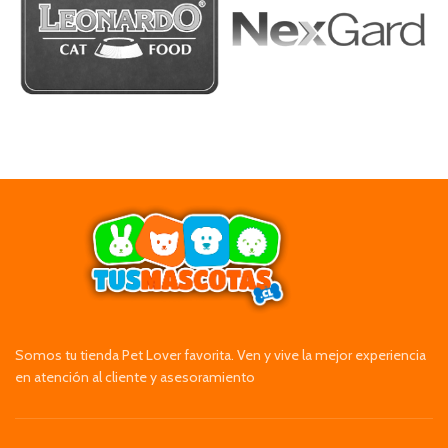
Somos tu tienda Pet Lover favorita. Ven y vive la mejor experiencia
en atención al cliente y asesoramiento