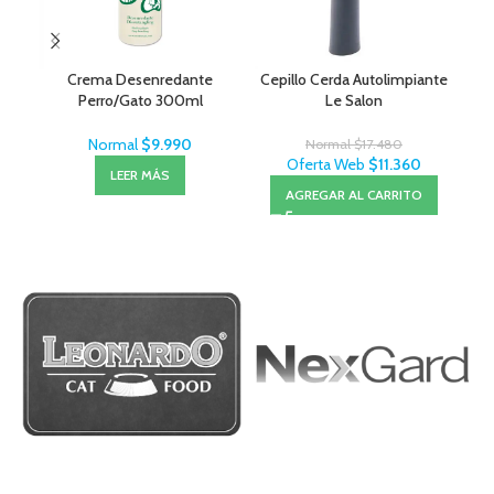
Crema Desenredante
Cepillo Cerda Autolimpiante
Sal
Perro/Gato 300ml
Le Salon
– 
MenForSan
Normal
$
9.990
Normal
$
17.480
Oferta Web
$
11.360
LEER MÁS
AGREGAR AL CARRITO