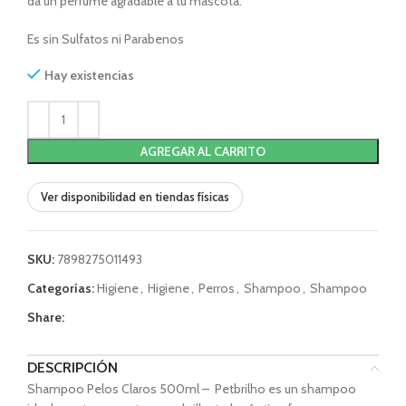
da un perfume agradable a tu mascota.
Es sin Sulfatos ni Parabenos
Hay existencias
AGREGAR AL CARRITO
Ver disponibilidad en tiendas físicas
SKU:
7898275011493
Categorías:
Higiene
,
Higiene
,
Perros
,
Shampoo
,
Shampoo
Share:
DESCRIPCIÓN
Shampoo Pelos Claros 500ml – Petbrilho es un shampoo