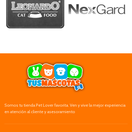
Somos tu tienda Pet Lover favorita. Ven y vive la mejor experiencia
en atención al cliente y asesoramiento