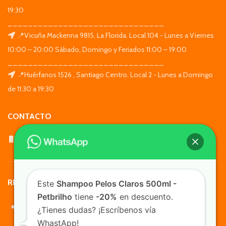
19:30
_______________________________
📍Vicuña Mackenna 9815, La Florida. Local 104 - Lunes a Viernes
10:00 – 20:00 Sábado, Domingo y Feriados 11:00 – 19:00
_______________________________
📍Huérfanos 1526 , Santiago Centro. Local 2 - Lunes a Domingo
de 11:30 a 19:30
CONTACTO
WhatsApp: +569 7564 4676
REDES SOCIALES
Este
Shampoo Pelos Claros 500ml -
Petbrilho
tiene
-20%
en descuento.
¿Tienes dudas? ¡Escríbenos vía
WhastApp!