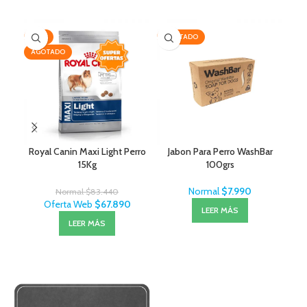
-19%
AGOTADO
-1
AGOTADO
Royal Canin Maxi Light Perro
Jabon Para Perro WashBar
Mon
15Kg
100grs
Normal
$
7.990
Normal
$
83.440
Oferta Web
$
67.890
LEER MÁS
LEER MÁS