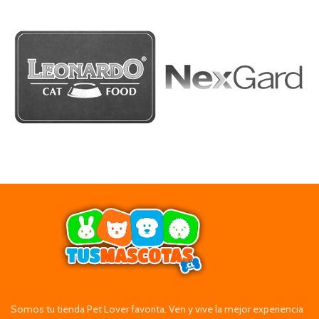
Somos tu tienda Pet Lover favorita. Ven y vive la mejor experiencia