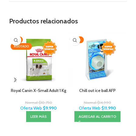
Productos relacionados
-7%
-20%
-2
AGOTADO
Royal Canin X-Small Adult 1 Kg
Chill out ice ball AFP
Exi
Normal
$
10.750
Normal
$
14.990
Oferta Web
$
9.990
Oferta Web
$
11.990
LEER MÁS
AGREGAR AL CARRITO