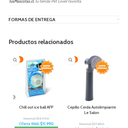
TusMascotas.cl
, tu tienda Pet Lover favorita
FORMAS DE ENTREGA
Productos relacionados
-20%
-35%
AG
Chill out ice ball AFP
Cepillo Cerda Autolimpiante
J
Le Salon
Normal
$
14.990
Oferta Web
$
11.990
Normal
$
17.480