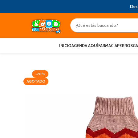
Des
INICIO
AGENDA AQUÍ
FARMACIA
PERROS
G
-20%
AGOTADO