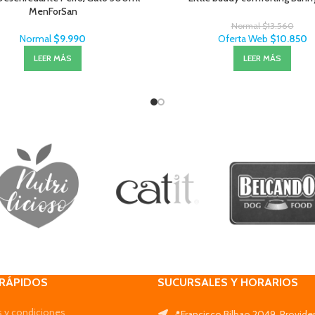
MenForSan
Normal
$
13.560
Normal
$
9.990
Oferta Web
$
10.850
LEER MÁS
LEER MÁS
 RÁPIDOS
SUCURSALES Y HORARIOS
 y condiciones
📍Francisco Bilbao 2049, Provide