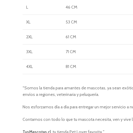
L
46 CM
XL
53 CM
2XL
61 CM
3XL
71 CM
4XL
81 CM
“
Somos la tienda para amantes de mascotas, ya sean exótica
envíos a regiones, veterinaria y peluquería.
Nos esforzamos día a día para entregar un mejor servicio a n
Contamos con todo lo que tu mascota necesita, ven y vive l
TusMascotas.cl
, tu tienda Pet Lover favorita.
”