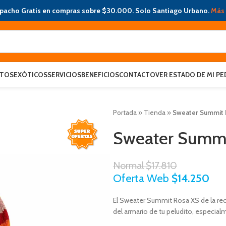
pacho Gratis en compras sobre $30.000. Solo Santiago Urbano.
Más 
ATOS
EXÓTICOS
SERVICIOS
BENEFICIOS
CONTACTO
VER ESTADO DE MI PE
Portada
»
Tienda
»
Sweater Summit 
Sweater Summi
Normal
$
17.810
Oferta Web
$
14.250
El Sweater Summit Rosa XS de la r
del armario de tu peludito, especial