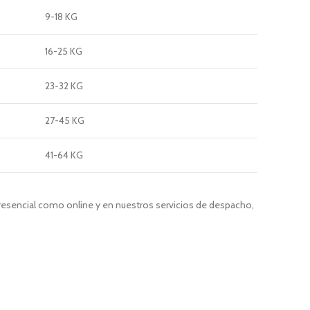
9-18 KG
16-25 KG
23-32 KG
27-45 KG
41-64 KG
presencial como online y en nuestros servicios de despacho,