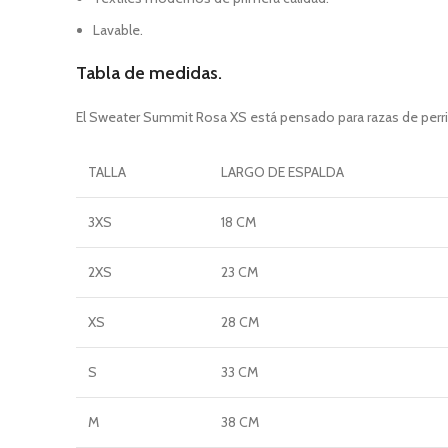
Lavable.
Tabla de medidas.
El Sweater Summit Rosa XS está pensado para razas de perr
TALLA
LARGO DE ESPALDA
3XS
18 CM
2XS
23 CM
XS
28 CM
S
33 CM
M
38 CM