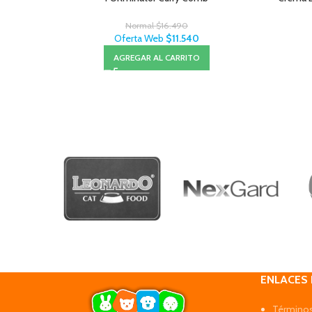
Normal
$
16.490
Oferta Web
$
11.540
AGREGAR AL CARRITO
ENLACES
Términos