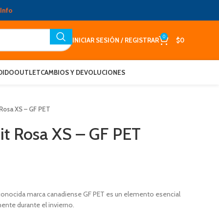
Info
0
INICIAR SESIÓN / REGISTRAR
$
0
DIDO
OUTLET
CAMBIOS Y DEVOLUCIONES
Rosa XS – GF PET
t Rosa XS – GF PET
econocida marca canadiense GF PET es un elemento esencial
mente durante el invierno.