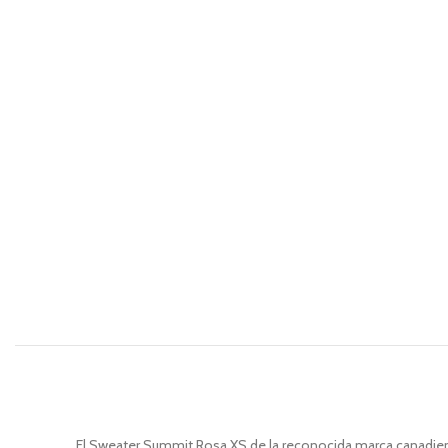
El Sweater Summit Rosa XS de la reconocida marca canadiens