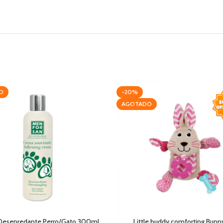
O
-20%
AGOTADO
Desenredante Perro/Gato 300ml
Little buddy comforting Bunn