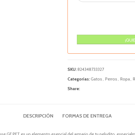
SKU:
824348733327
Categorías:
Gatos
,
Perros
,
Ropa
,
Share:
DESCRIPCIÓN
FORMAS DE ENTREGA
e GF PET es un elemento esencial del armario de tu peludito, especialme