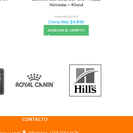
Húmedas – 40und
Normal
$
6.110
Oferta Web
$
4.890
AGREGAR AL CARRITO
CONTACTO
ncia - Lunes
WhatsApp: +569 7564 4676