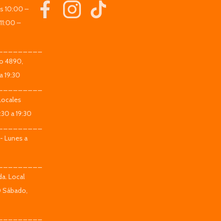
es 10:00 –
11:00 –
_________
co 4890,
a 19:30
_________
Locales
:30 a 19:30
_________
 - Lunes a
_________
da. Local
0 Sábado,
_________