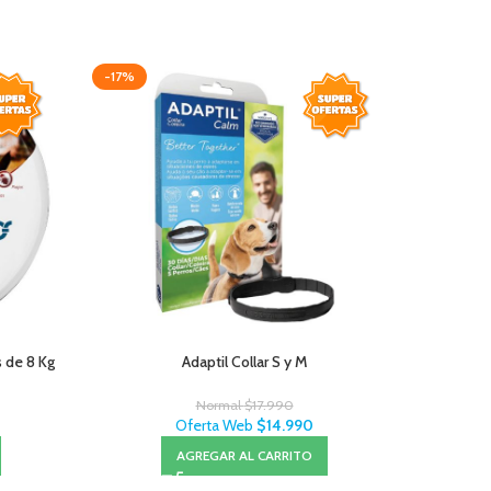
-17%
-17%
AGOTAD
s de 8 Kg
Adaptil Collar S y M
Drontal An
Normal
$
17.990
Oferta Web
$
14.990
AGREGAR AL CARRITO