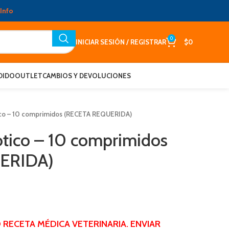
Info
0
INICIAR SESIÓN / REGISTRAR
$
0
DIDO
OUTLET
CAMBIOS Y DEVOLUCIONES
ico – 10 comprimidos (RECETA REQUERIDA)
ótico – 10 comprimidos
ERIDA)
RECETA MÉDICA VETERINARIA. ENVIAR