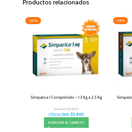
Productos relacionados
-20%
-14%
Simparica 1 Comprimido – 1.3 Kg a 2.5 Kg
Simparic
Normal
$
7.360
Oferta Web
$
5.890
AGREGAR AL CARRITO