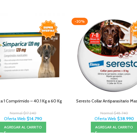
-20%
a 1 Comprimido – 40.1 Kg a 60 Kg
Seresto Collar Antiparasitario Ma
Normal
$
17.240
Normal
$
48.740
Oferta Web
$
14.790
Oferta Web
$
38.990
AGREGAR AL CARRITO
AGREGAR AL CARRITO