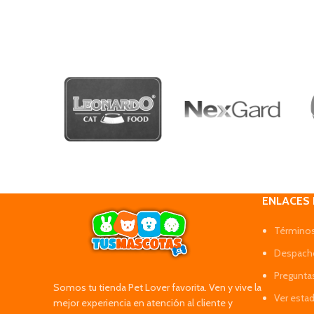
ENLACES
Términos
Despacho
Pregunta
Somos tu tienda Pet Lover favorita. Ven y vive la
Ver esta
mejor experiencia en atención al cliente y