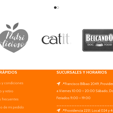
 RÁPIDOS
SUCURSALES Y HORARIOS
 y condiciones
📍Francisco Bilbao 2049, Provide
a Viernes 10:00 – 20:00 Sábado, D
 y retiro
Feriados 11:00 – 19:00
s frecuentes
______________________
do de mi pedido
📍Providencia 2251. Local 024 y 