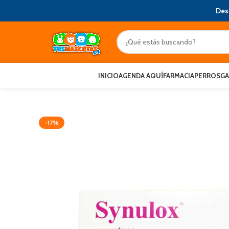
Des
INICIO
AGENDA AQUÍ
FARMACIA
PERROS
G
-17%