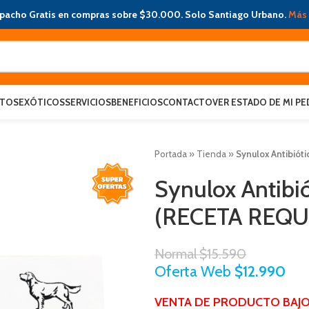
pacho Gratis en compras sobre $30.000. Solo Santiago Urbano.
Más 
ATOS
EXÓTICOS
SERVICIOS
BENEFICIOS
CONTACTO
VER ESTADO DE MI PE
Portada
»
Tienda
»
Synulox Antibiót
Synulox Antibi
(RECETA REQU
Normal
$
15.590
Oferta Web
$
12.990
VENTA DE PRODUCTO BAJO 