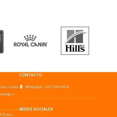
CONTACTO
ncia - Lunes
WhatsApp: +569 7564 4676
omingo y
_________
REDES SOCIALES
44 (Zona