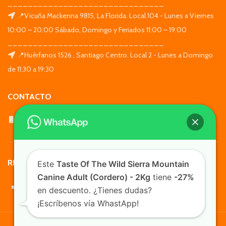
_______________________________
📍Vicuña Mackenna 9815, La Florida. Local 104 - Lunes a Viernes
10:00 – 20:00 Sábado, Domingo y Feriados 11:00 – 19:00
_______________________________
📍Huérfanos 1526 , Santiago Centro. Local 2 - Lunes a Domingo
de 11:30 a 19:30
CONTACTO
WhatsApp: +569 7564 4676
REDES SOCIALES
Este
Taste Of The Wild Sierra Mountain
Canine Adult (Cordero) - 2Kg
tiene
-27%
en descuento. ¿Tienes dudas?
¡Escríbenos vía WhastApp!
TusMascotas.cl