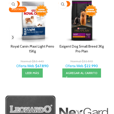
-19%
-30%
-3
AGOTADO
Royal Canin Maxi Light Perro
Exigent Dog Small Breed 3Kg
Ce
15Kg
Pro Plan
Normal
$
83.440
Normal
$
32.810
Oferta Web
$
67.890
Oferta Web
$
22.990
LEER MÁS
AGREGAR AL CARRITO