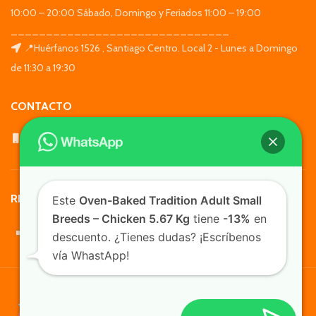
10:00 – 20:00 Sábado, Domingo y Feriados 11:00 – 19:00
_______________________________
📍Huérfanos 1526 , Santiago Centro. Local 2 - Lunes a Domingo
de 11:30 a 19:30
CONTACTO
WhatsApp: +569 7564 4676
REDES SOCIALES
Este
Oven-Baked Tradition Adult Small
Breeds – Chicken 5.67 Kg
tiene
-13%
en
descuento. ¿Tienes dudas? ¡Escríbenos
vía WhastApp!
TusMascotas.cl