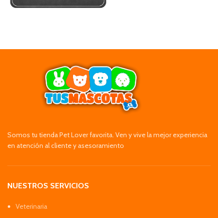
Somos tu tienda Pet Lover favorita. Ven y vive la mejor experiencia
en atención al cliente y asesoramiento
NUESTROS SERVICIOS
Veterinaria