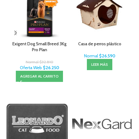
Exigent Dog Small Breed 3Kg
Casa de perros plástico
Lit
Pro Plan
Normal
$
26.590
Normal
$
32.810
LEER MÁS
Oferta Web
$
26.250
AGREGAR AL CARRITO