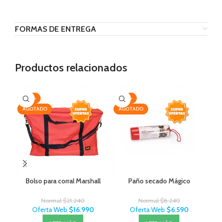
FORMAS DE ENTREGA
Productos relacionados
-20%
-20%
-2
AGOTADO
AGOTADO
AG
Bolso para corral Marshall
Paño secado Mágico
Normal
$
21.240
Normal
$
8.240
Oferta Web
$
16.990
Oferta Web
$
6.590