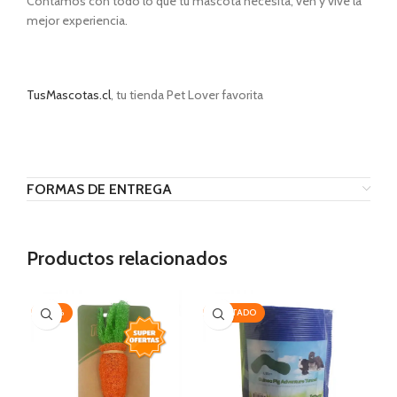
Contamos con todo lo que tu mascota necesita, ven y vive la
mejor experiencia.
TusMascotas.cl
, tu tienda Pet Lover favorita
FORMAS DE ENTREGA
Productos relacionados
-20%
AGOTADO
-3