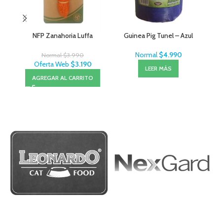
NFP Zanahoria Luffa
Guinea Pig Tunel – Azul
Ti
Normal
$
4.990
Normal
$
3.990
Oferta Web
$
3.190
LEER MÁS
AGREGAR AL CARRITO