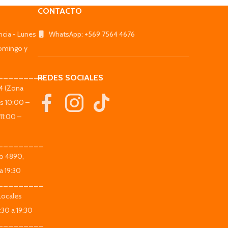
CONTACTO
ncia - Lunes
WhatsApp: +569 7564 4676
omingo y
_________
REDES SOCIALES
44 (Zona
es 10:00 –
11:00 –
_________
co 4890,
a 19:30
_________
Locales
:30 a 19:30
_________