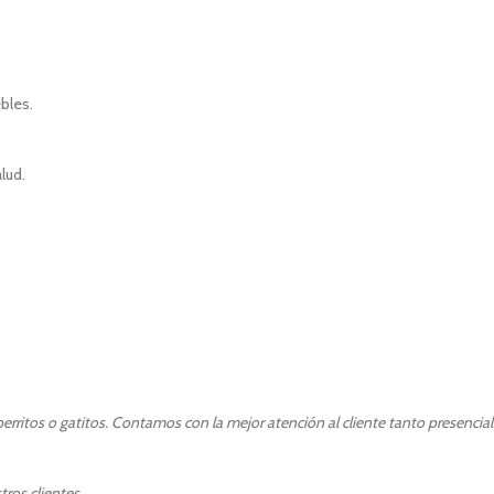
bles.
lud.
rritos o gatitos. Contamos con la mejor atención al cliente tanto presencia
ros clientes.