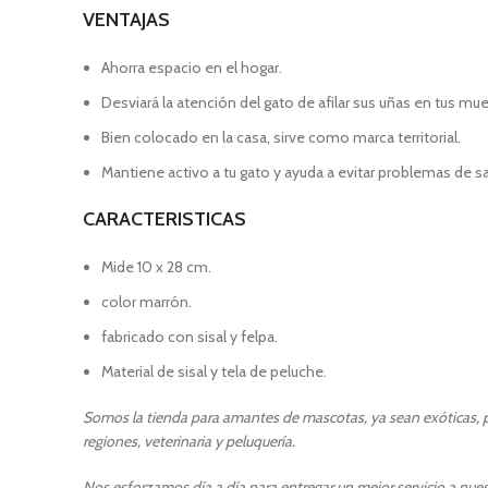
VENTAJAS
Ahorra espacio en el hogar.
Desviará la atención del gato de afilar sus uñas en tus mue
Bien colocado en la casa, sirve como marca territorial.
Mantiene activo a tu gato y ayuda a evitar problemas de sa
CARACTERISTICAS
Mide 10 x 28 cm.
color marrón.
fabricado con sisal y felpa.
Material de sisal y tela de peluche.
Somos la tienda para amantes de mascotas, ya sean exóticas, pe
regiones, veterinaria y peluquería.
Nos esforzamos día a día para entregar un mejor servicio a nuest