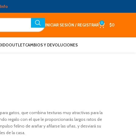
Info
0
INICIAR SESIÓN / REGISTRAR
$
0
DIDO
OUTLET
CAMBIOS Y DEVOLUCIONES
 para gatos, que combina texturas muy atractivas para la
do regalo con el que le proporcionarás largos ratos de
mpulso felino de arañar y afilarse las uñas, y desviará su
es de la casa.