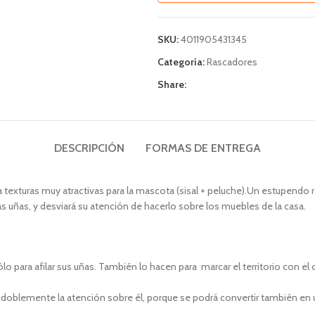
SKU:
4011905431345
Categoría:
Rascadores
Share:
DESCRIPCIÓN
FORMAS DE ENTREGA
 texturas muy atractivas para la mascota (sisal + peluche).Un estupendo r
 las uñas, y desviará su atención de hacerlo sobre los muebles de la casa.
lo para afilar sus uñas. También lo hacen para marcar el territorio con el 
á doblemente la atención sobre él, porque se podrá convertir también en un