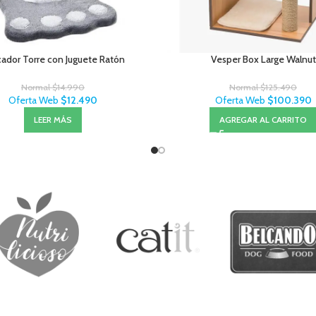
ador Torre con Juguete Ratón
Vesper Box Large Walnut
Normal
$
14.990
Normal
$
125.490
Oferta Web
$
12.490
Oferta Web
$
100.390
LEER MÁS
AGREGAR AL CARRITO