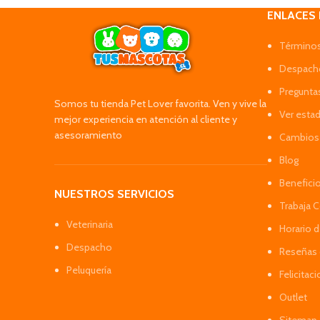
ENLACES
Términos
Despacho
Pregunta
Somos tu tienda Pet Lover favorita. Ven y vive la
Ver esta
mejor experiencia en atención al cliente y
asesoramiento
Cambios 
Blog
Benefici
NUESTROS SERVICIOS
Trabaja 
Veterinaria
Horario 
Despacho
Reseñas 
Peluquería
Felicitac
Outlet