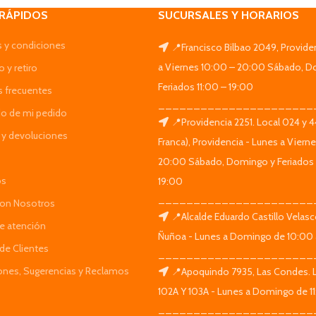
 RÁPIDOS
SUCURSALES Y HORARIOS
 y condiciones
📍Francisco Bilbao 2049, Provide
a Viernes 10:00 – 20:00 Sábado, D
 y retiro
Feriados 11:00 – 19:00
s frecuentes
______________________
do de mi pedido
📍Providencia 2251. Local 024 y 
y devoluciones
Franca), Providencia - Lunes a Viern
20:00 Sábado, Domingo y Feriados 
os
19:00
______________________
Con Nosotros
📍Alcalde Eduardo Castillo Velas
de atención
Ñuñoa - Lunes a Domingo de 10:00 
de Clientes
______________________
iones, Sugerencias y Reclamos
📍Apoquindo 7935, Las Condes. 
102A Y 103A - Lunes a Domingo de 11
______________________