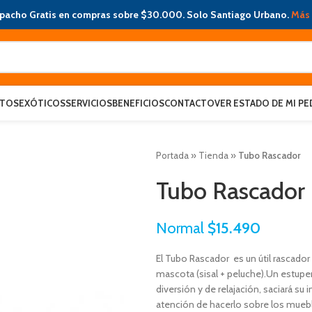
pacho Gratis en compras sobre $30.000. Solo Santiago Urbano.
Más 
ATOS
EXÓTICOS
SERVICIOS
BENEFICIOS
CONTACTO
VER ESTADO DE MI PE
Portada
»
Tienda
»
Tubo Rascador
Tubo Rascador
Normal
$
15.490
El Tubo Rascador
es un útil rascador
mascota (sisal + peluche).Un estupen
diversión y de relajación, saciará su i
atención de hacerlo sobre los muebl