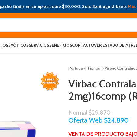
pacho Gratis en compras sobre $30.000. Solo Santiago Urbano.
Más 
ATOS
EXÓTICOS
SERVICIOS
BENEFICIOS
CONTACTO
VER ESTADO DE MI PE
Portada
»
Tienda
»
Virbac Contrala
Virbac Contral
2mg)16comp (
Normal
$
29.870
Oferta Web
$
24.890
VENTA DE PRODUCTO BAJO 