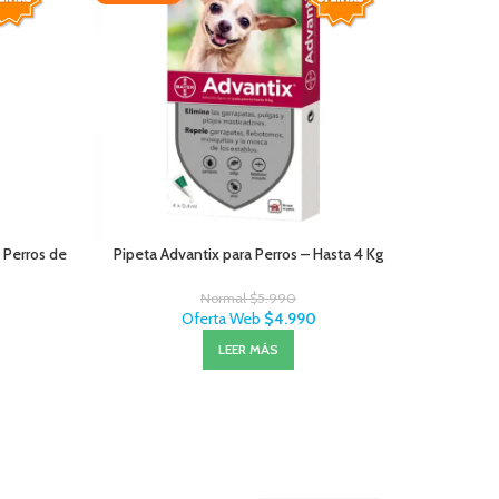
a Perros de
Pipeta Advantix para Perros – Hasta 4 Kg
Pipeta Po
Normal
$
5.990
Oferta Web
$
4.990
LEER MÁS