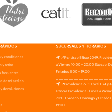
 RÁPIDOS
SUCURSALES Y HORARIOS
 y condiciones
📍Francisco Bilbao 2049, Provide
a Viernes 10:00 – 20:00 Sábado, D
 y retiro
Feriados 11:00 – 19:00
s frecuentes
______________________
do de mi pedido
📍Providencia 2251. Local 024 y 
y devoluciones
Franca), Providencia - Lunes a Viern
20:00 Sábado, Domingo y Feriados 
os
19:00
______________________