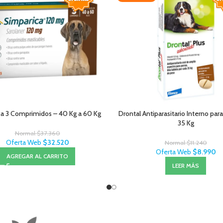
a 3 Comprimidos – 40 Kg a 60 Kg
Drontal Antiparasitario Interno par
35 Kg
Normal
$
37.360
Oferta Web
$
32.520
Normal
$
11.240
Oferta Web
$
8.990
AGREGAR AL CARRITO
LEER MÁS