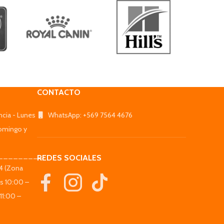
CONTACTO
ncia - Lunes
WhatsApp: +569 7564 4676
omingo y
_________
REDES SOCIALES
44 (Zona
es 10:00 –
11:00 –
_________