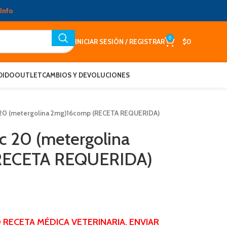
Info
0
INICIAR SESIÓN / REGISTRAR
$
0
DIDO
OUTLET
CAMBIOS Y DEVOLUCIONES
c 20 (metergolina 2mg)16comp (RECETA REQUERIDA)
ac 20 (metergolina
RECETA REQUERIDA)
RECETA MÉDICA VETERINARIA. ENVIAR