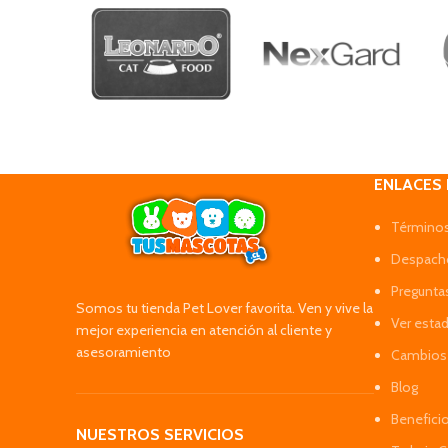
ENLACES
Términos
Despacho
Pregunta
Somos tu tienda Pet Lover favorita. Ven y vive la
Ver esta
mejor experiencia en atención al cliente y
asesoramiento
Cambios 
Blog
Benefici
NUESTROS SERVICIOS