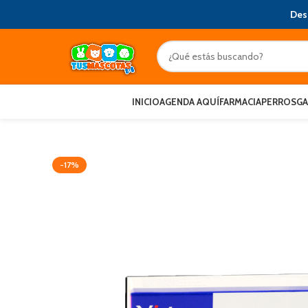
Des
INICIO
AGENDA AQUÍ
FARMACIA
PERROS
G
-17%