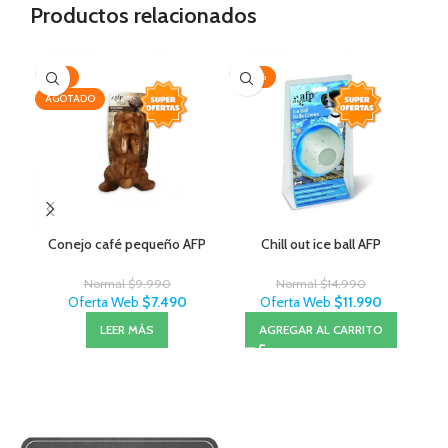
Productos relacionados
-25%
-20%
-3
AGOTADO
Conejo café pequeño AFP
Chill out ice ball AFP
Exi
Normal
$
9.990
Normal
$
14.990
Oferta Web
$
7.490
Oferta Web
$
11.990
LEER MÁS
AGREGAR AL CARRITO