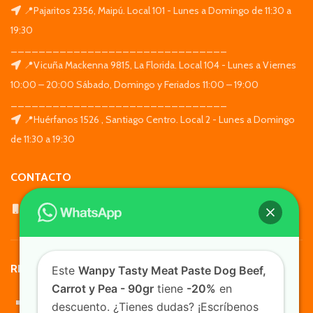
📍Pajaritos 2356, Maipú. Local 101 - Lunes a Domingo de 11:30 a
19:30
_______________________________
📍Vicuña Mackenna 9815, La Florida. Local 104 - Lunes a Viernes
10:00 – 20:00 Sábado, Domingo y Feriados 11:00 – 19:00
_______________________________
📍Huérfanos 1526 , Santiago Centro. Local 2 - Lunes a Domingo
de 11:30 a 19:30
CONTACTO
WhatsApp: +569 7564 4676
REDES SOCIALES
Este
Wanpy Tasty Meat Paste Dog Beef,
Carrot y Pea - 90gr
tiene
-20%
en
descuento. ¿Tienes dudas? ¡Escríbenos