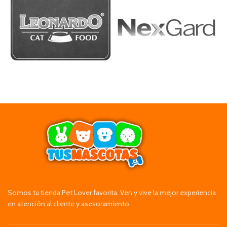
Somos tu tienda Pet Lover favorita. Ven y vive la mejor experiencia
en atención al cliente y asesoramiento