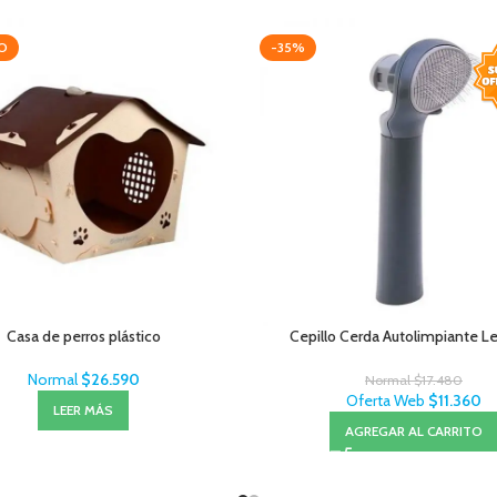
O
-35%
Casa de perros plástico
Cepillo Cerda Autolimpiante Le
Normal
$
26.590
Normal
$
17.480
Oferta Web
$
11.360
LEER MÁS
AGREGAR AL CARRITO