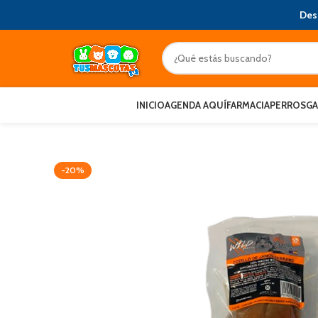
Des
INICIO
AGENDA AQUÍ
FARMACIA
PERROS
G
-20%