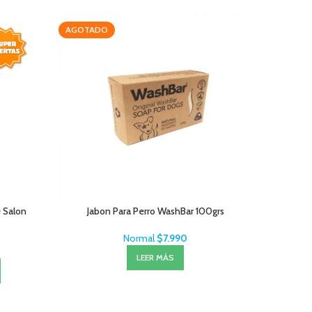
AGOTADO
AGOTAD
 Salon
Jabon Para Perro WashBar 100grs
Normal
$
7.990
LEER MÁS