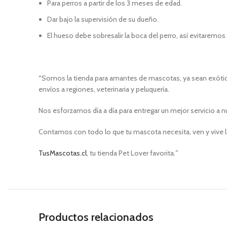
Para perros a partir de los 3 meses de edad.
Dar bajo la supervisión de su dueño.
El hueso debe sobresalir la boca del perro, así evitaremos
“
Somos la tienda para amantes de mascotas, ya sean exótica
envíos a regiones, veterinaria y peluquería.
Nos esforzamos día a día para entregar un mejor servicio a n
Contamos con todo lo que tu mascota necesita, ven y vive l
TusMascotas.cl
, tu tienda Pet Lover favorita.
”
Productos relacionados