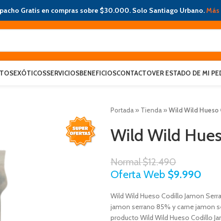
pacho Gratis en compras sobre $30.000. Solo Santiago Urbano.
Más 
ATOS
EXÓTICOS
SERVICIOS
BENEFICIOS
CONTACTO
VER ESTADO DE MI PE
Portada
»
Tienda
»
Wild Wild Hueso 
Wild Wild Hues
Normal
$
12.490
Oferta Web
$
9.990
Wild Wild Hueso Codillo Jamon Serra
jamon serrano 85% y carne jamon se
producto Wild Wild Hueso Codillo Ja