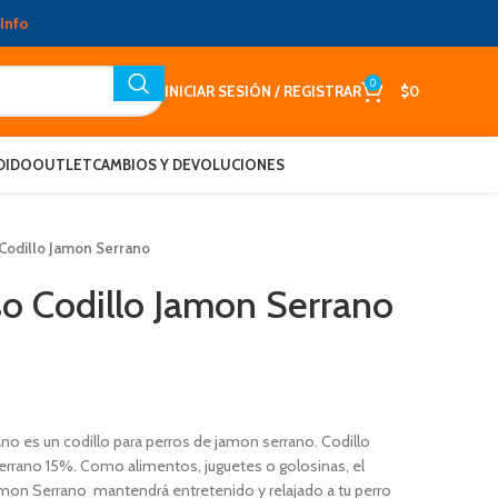
Info
0
INICIAR SESIÓN / REGISTRAR
$
0
DIDO
OUTLET
CAMBIOS Y DEVOLUCIONES
Codillo Jamon Serrano
o Codillo Jamon Serrano
no es un codillo para perros de jamon serrano. Codillo
rrano 15%. Como alimentos, juguetes o golosinas, el
mon Serrano mantendrá entretenido y relajado a tu perro