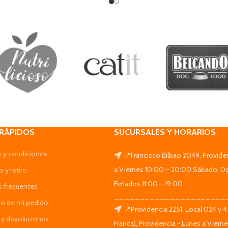
 RÁPIDOS
SUCURSALES Y HORARIOS
 y condiciones
📍Francisco Bilbao 2049, Provide
a Viernes 10:00 – 20:00 Sábado, D
 y retiro
Feriados 11:00 – 19:00
s frecuentes
______________________
do de mi pedido
📍Providencia 2251. Local 024 y 
y devoluciones
Franca), Providencia - Lunes a Viern