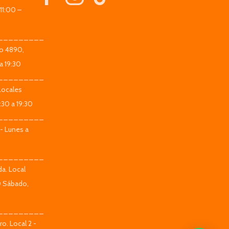
11:00 –
_________
co 4890,
a 19:30
_________
Locales
:30 a 19:30
_________
 - Lunes a
_________
da. Local
0 Sábado,
_________
o. Local 2 -