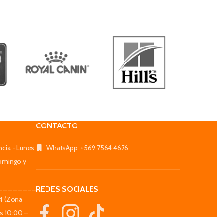
CONTACTO
ncia - Lunes
WhatsApp: +569 7564 4676
omingo y
_________
REDES SOCIALES
44 (Zona
es 10:00 –