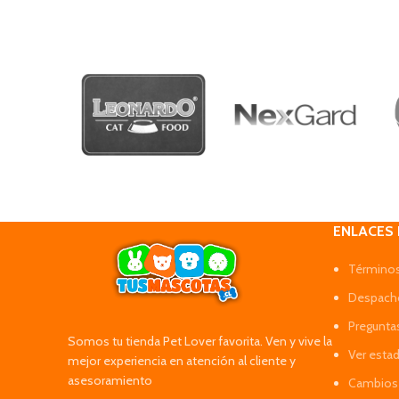
ENLACES
Términos
Despacho
Pregunta
Somos tu tienda Pet Lover favorita. Ven y vive la
Ver esta
mejor experiencia en atención al cliente y
asesoramiento
Cambios 