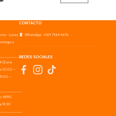
CONTACTO
ncia - Lunes
WhatsApp: +569 7564 4676
omingo y
_________
REDES SOCIALES
44 (Zona
es 10:00 –
11:00 –
_________
co 4890,
a 19:30
_________