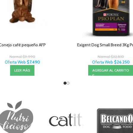
Conejo café pequeño AFP
Exigent Dog Small Breed 3Kg P
Normal
$
9.990
Normal
$
32.810
Oferta Web
$
7.490
Oferta Web
$
26.250
LEER MÁS
AGREGAR AL CARRITO