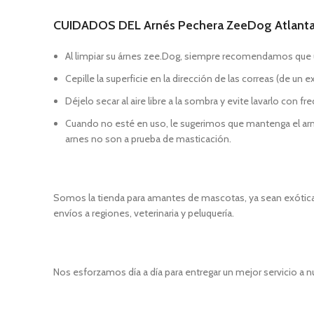
CUIDADOS DEL Arnés Pechera ZeeDog Atlant
Al limpiar su árnes zee.Dog, siempre recomendamos que use 
Cepille la superficie en la dirección de las correas (de un
Déjelo secar al aire libre a la sombra y evite lavarlo con fr
Cuando no esté en uso, le sugerimos que mantenga el arnes
arnes no son a prueba de masticación.
Somos la tienda para amantes de mascotas, ya sean exóticas
envíos a regiones, veterinaria y peluquería.
Nos esforzamos día a día para entregar un mejor servicio a n