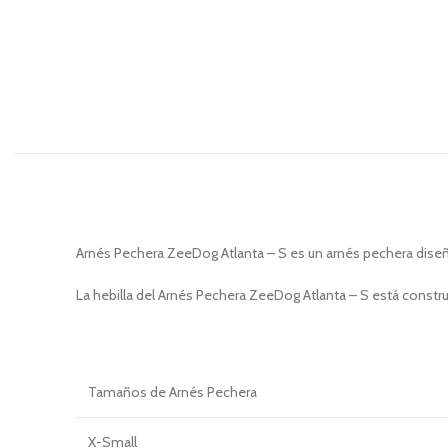
Arnés Pechera ZeeDog Atlanta – S es un arnés pechera diseñad
La hebilla del Arnés Pechera ZeeDog Atlanta – S está const
Tamaños de Arnés Pechera
X-Small