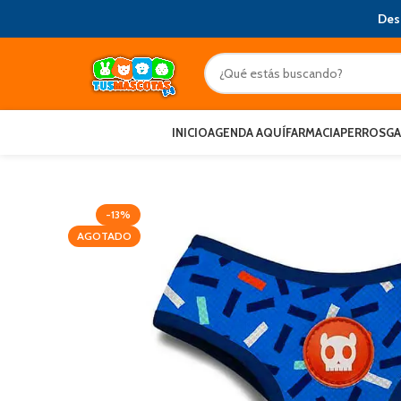
Des
INICIO
AGENDA AQUÍ
FARMACIA
PERROS
G
-13%
AGOTADO