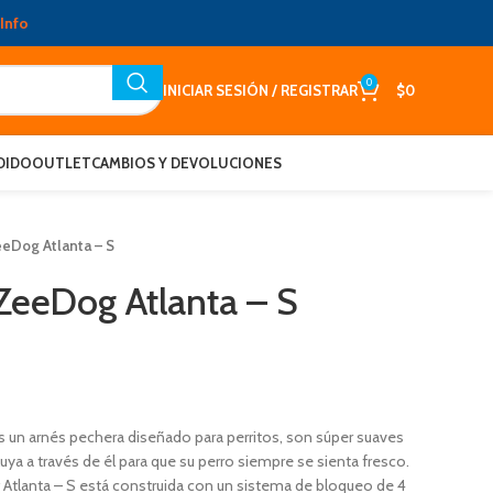
Info
0
INICIAR SESIÓN / REGISTRAR
$
0
DIDO
OUTLET
CAMBIOS Y DEVOLUCIONES
eDog Atlanta – S
ZeeDog Atlanta – S
 un arnés pechera diseñado para perritos, son súper suaves
fluya a través de él para que su perro siempre se sienta fresco.
 Atlanta – S está construida con un sistema de bloqueo de 4