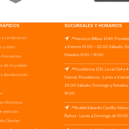
 RÁPIDOS
SUCURSALES Y HORARIOS
 y condiciones
📍Francisco Bilbao 2049, Provide
a Viernes 10:00 – 20:00 Sábado, D
 y retiro
Feriados 11:00 – 19:00
s frecuentes
______________________
do de mi pedido
📍Providencia 2251. Local 024 y 
y devoluciones
Franca), Providencia - Lunes a Viern
20:00 Sábado, Domingo y Feriados 
os
19:00
______________________
Con Nosotros
📍Alcalde Eduardo Castillo Velas
de atención
Ñuñoa - Lunes a Domingo de 10:00 
de Clientes
______________________