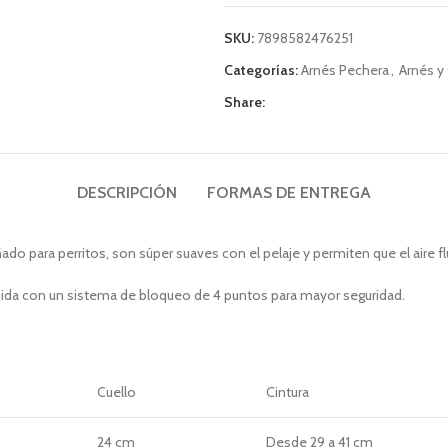
SKU:
7898582476251
Categorías:
Arnés Pechera
,
Arnés y
Share:
DESCRIPCIÓN
FORMAS DE ENTREGA
o para perritos, son súper suaves con el pelaje y permiten que el aire flu
ruida con un sistema de bloqueo de 4 puntos para mayor seguridad.
Cuello
Cintura
24 cm
Desde 29 a 41 cm