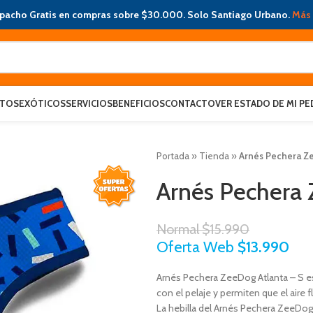
pacho Gratis en compras sobre $30.000. Solo Santiago Urbano.
Más 
ATOS
EXÓTICOS
SERVICIOS
BENEFICIOS
CONTACTO
VER ESTADO DE MI PE
Portada
»
Tienda
»
Arnés Pechera Ze
Arnés Pechera 
Normal
$
15.990
Oferta Web
$
13.990
Arnés Pechera ZeeDog Atlanta – S es
con el pelaje y permiten que el aire 
La hebilla del Arnés Pechera ZeeDog