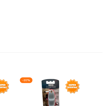
-20%
-15%