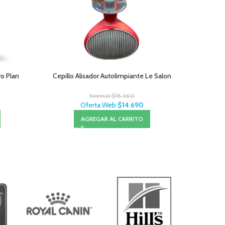
ro Plan
Cepillo Alisador Autolimpiante Le Salon
Brit
Normal
$
18.360
Oferta Web
$
14.690
AGREGAR AL CARRITO