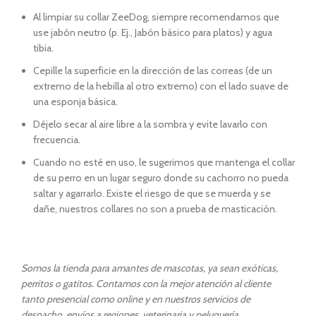
Al limpiar su collar ZeeDog, siempre recomendamos que
use jabón neutro (p. Ej., Jabón básico para platos) y agua
tibia.
Cepille la superficie en la dirección de las correas (de un
extremo de la hebilla al otro extremo) con el lado suave de
una esponja básica.
Déjelo secar al aire libre a la sombra y evite lavarlo con
frecuencia.
Cuando no esté en uso, le sugerimos que mantenga el collar
de su perro en un lugar seguro donde su cachorro no pueda
saltar y agarrarlo. Existe el riesgo de que se muerda y se
dañe, nuestros collares no son a prueba de masticación.
Somos la tienda para amantes de mascotas, ya sean exóticas,
perritos o gatitos. Contamos con la mejor atención al cliente
tanto presencial como online y en nuestros servicios de
despacho, envíos a regiones, veterinaria y peluquería.