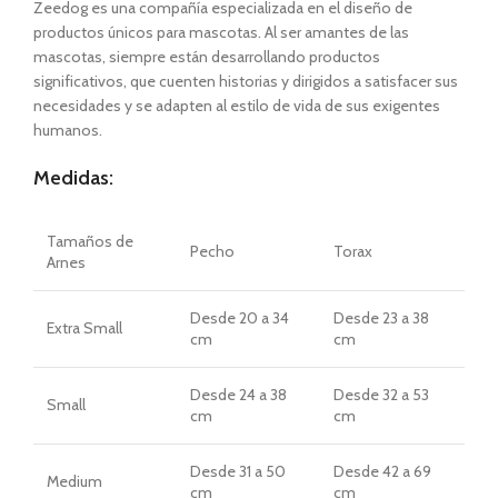
Zeedog es una compañía especializada en el diseño de
productos únicos para mascotas. Al ser amantes de las
mascotas, siempre están desarrollando productos
significativos, que cuenten historias y dirigidos a satisfacer sus
necesidades y se adapten al estilo de vida de sus exigentes
humanos.
Medidas:
Tamaños
de
Pecho
Torax
Arnes
Desde
20 a 34
Desde
23 a 38
Extra Small
cm
cm
Desde
24 a 38
Desde
32 a 53
Small
cm
cm
Desde
31 a 50
Desde
42 a 69
Medium
cm
cm