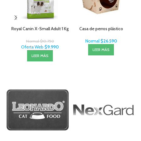
Royal Canin X-Small Adult 1 Kg
Casa de perros plástico
Mon
Normal
$
26.590
Normal
$
10.750
Oferta Web
$
9.990
LEER MÁS
LEER MÁS