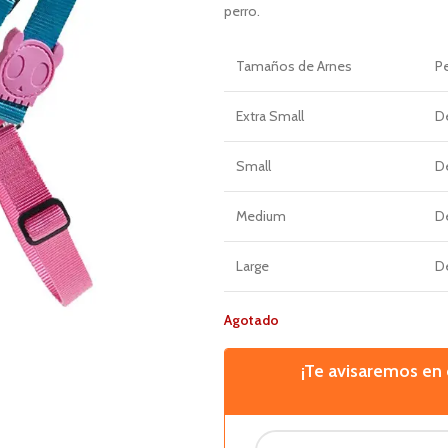
perro.
Tamaños
de Arnes
P
Extra Small
D
Small
D
Medium
D
Large
D
Agotado
¡Te avisaremos e