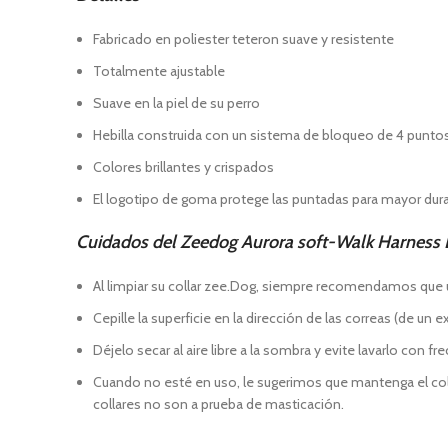
Fabricado en poliester teteron suave y resistente
Totalmente ajustable
Suave en la piel de su perro
Hebilla construida con un sistema de bloqueo de 4 punto
Colores brillantes y crispados
El logotipo de goma protege las puntadas para mayor dura
Cuidados del Zeedog Aurora soft-Walk Harness L
Al limpiar su collar zee.Dog, siempre recomendamos que use
Cepille la superficie en la dirección de las correas (de un
Déjelo secar al aire libre a la sombra y evite lavarlo con fr
Cuando no esté en uso, le sugerimos que mantenga el colla
collares no son a prueba de masticación.