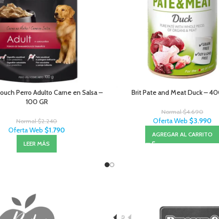
Pouch Perro Adulto Carne en Salsa –
Brit Pate and Meat Duck – 4
100 GR
Normal
$
4.690
Oferta Web
$
3.990
Normal
$
2.240
Oferta Web
$
1.790
AGREGAR AL CARRITO
LEER MÁS