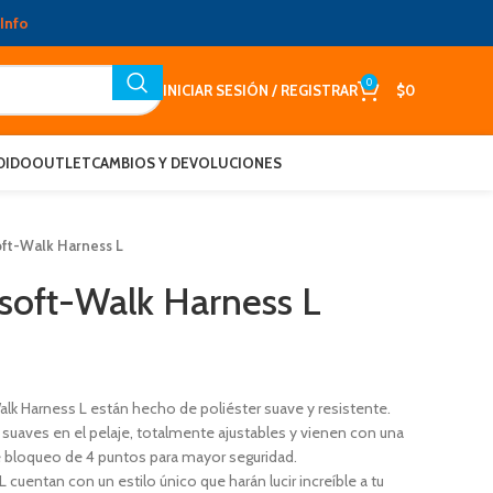
Info
0
INICIAR SESIÓN / REGISTRAR
$
0
DIDO
OUTLET
CAMBIOS Y DEVOLUCIONES
ft-Walk Harness L
soft-Walk Harness L
k Harness L están hecho de poliéster suave y resistente.
suaves en el pelaje, totalmente ajustables y vienen con una
e bloqueo de 4 puntos para mayor seguridad.
cuentan con un estilo único que harán lucir increíble a tu