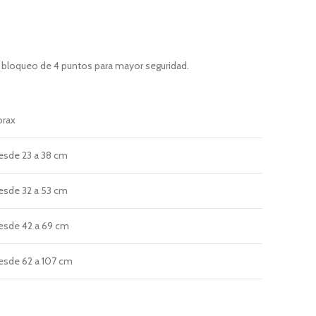
e bloqueo de 4 puntos para mayor seguridad.
orax
esde
23 a 38 cm
esde
32 a 53 cm
esde
42 a 69 cm
esde
62 a 107 cm