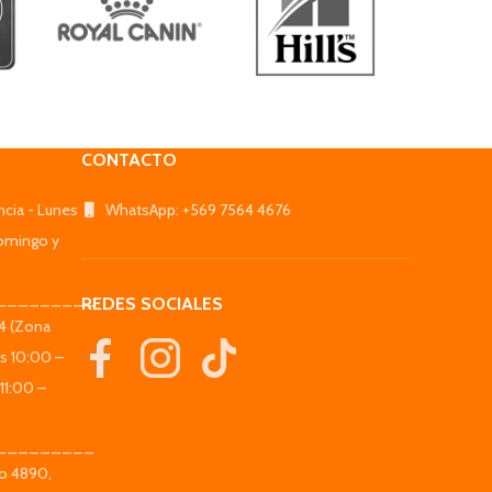
CONTACTO
ncia - Lunes
WhatsApp: +569 7564 4676
omingo y
_________
REDES SOCIALES
44 (Zona
es 10:00 –
11:00 –
_________
co 4890,