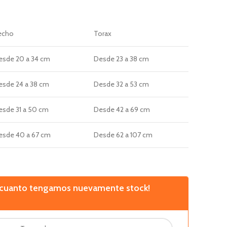
echo
Torax
esde
20 a 34 cm
Desde
23 a 38 cm
esde
24 a 38 cm
Desde
32 a 53 cm
esde
31 a 50 cm
Desde
42 a 69 cm
esde
40 a 67 cm
Desde
62 a 107 cm
n cuanto tengamos nuevamente stock!