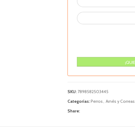
SKU:
7898582503445
Categorías:
Perros
,
Arnés y Correas
Share: