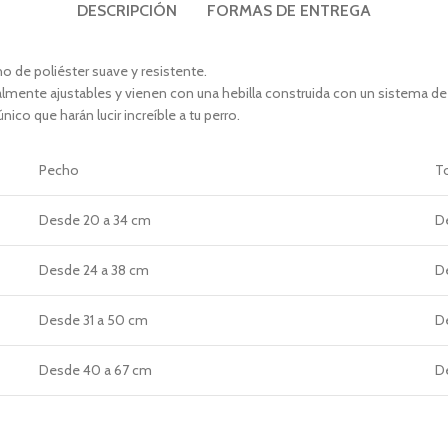
DESCRIPCIÓN
FORMAS DE ENTREGA
 de poliéster suave y resistente.
almente ajustables y vienen con una hebilla construida con un sistema d
ico que harán lucir increíble a tu perro.
Pecho
T
Desde
20 a 34 cm
D
Desde
24 a 38 cm
D
Desde
31 a 50 cm
D
Desde
40 a 67 cm
D