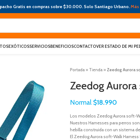
pacho Gratis en compras sobre $30.000. Solo Santiago Urbano.
Más 
ATOS
EXÓTICOS
SERVICIOS
BENEFICIOS
CONTACTO
VER ESTADO DE MI PE
Portada
»
Tienda
»
Zeedog Aurora so
Zeedog Aurora 
Normal
$
18.990
Los modelos Zeedog Aurora soft-Wal
Nuestros Harnesses para perros son 
hebilla construida con un sistema d
El Zeedog Aurora soft-Walk Harness L 