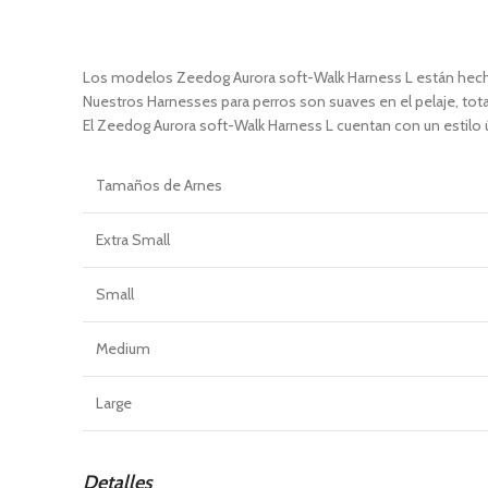
Los modelos Zeedog Aurora soft-Walk Harness L están hecho
Nuestros Harnesses para perros son suaves en el pelaje, tot
El Zeedog Aurora soft-Walk Harness L cuentan con un estilo ún
Tamaños
de Arnes
Extra Small
Small
Medium
Large
Detalles