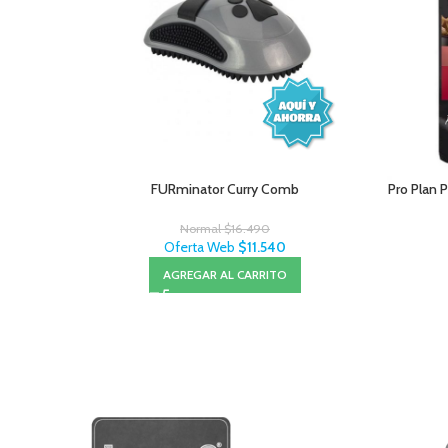
FURminator Curry Comb
Pro Plan 
Normal
$
16.490
Oferta Web
$
11.540
AGREGAR AL CARRITO