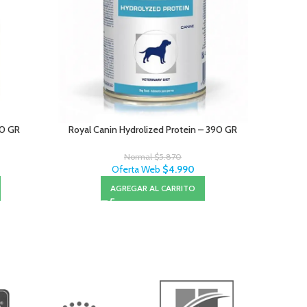
00 GR
Royal Canin Hydrolized Protein – 390 GR
Normal
$
5.870
Oferta Web
$
4.990
AGREGAR AL CARRITO