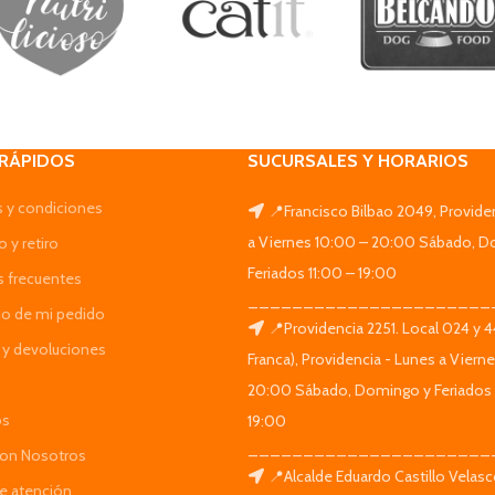
 RÁPIDOS
SUCURSALES Y HORARIOS
 y condiciones
📍Francisco Bilbao 2049, Provide
a Viernes 10:00 – 20:00 Sábado, D
 y retiro
Feriados 11:00 – 19:00
s frecuentes
______________________
do de mi pedido
📍Providencia 2251. Local 024 y 
y devoluciones
Franca), Providencia - Lunes a Viern
20:00 Sábado, Domingo y Feriados 
os
19:00
______________________
Con Nosotros
📍Alcalde Eduardo Castillo Velas
de atención