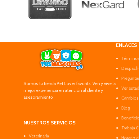
ENLACES
Términos
Despacho
Pregunta
Somos tu tienda Pet Lover favorita. Ven y vive la
Ver esta
mejor experiencia en atención al cliente y
asesoramiento
Cambios 
Blog
Benefici
NUESTROS SERVICIOS
Trabaja 
Veterinaria
Horario 