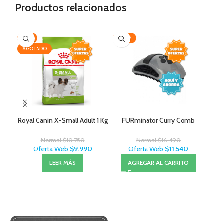
Productos relacionados
-7%
-30%
AG
AGOTADO
Royal Canin X-Small Adult 1 Kg
FURminator Curry Comb
Normal
$
10.750
Normal
$
16.490
Oferta Web
$
9.990
Oferta Web
$
11.540
LEER MÁS
AGREGAR AL CARRITO