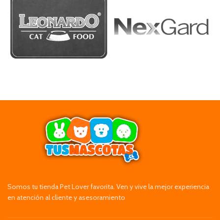
Somos tu tienda Pet Lover favorita. Ven y vive la mejor experiencia
en atención al cliente y asesoramiento