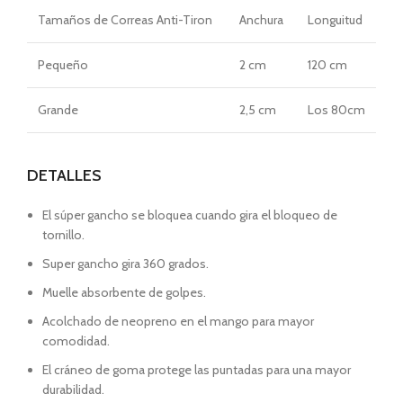
Tamaños
de Correas Anti-Tiron
Anchura
Longuitud
Pequeño
2 cm
120 cm
Grande
2,5 cm
Los 80cm
DETALLES
El súper gancho se bloquea cuando gira el bloqueo de
tornillo.
Super gancho gira 360 grados.
Muelle absorbente de golpes.
Acolchado de neopreno en el mango para mayor
comodidad.
El cráneo de goma protege las puntadas para una mayor
durabilidad.