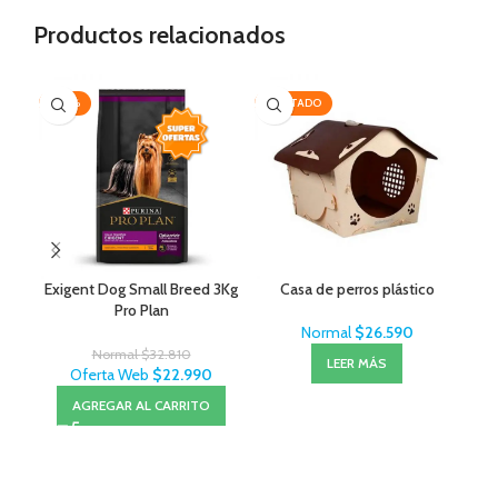
Productos relacionados
-30%
AGOTADO
AG
Exigent Dog Small Breed 3Kg
Casa de perros plástico
Pro Plan
Normal
$
26.590
Normal
$
32.810
LEER MÁS
Oferta Web
$
22.990
AGREGAR AL CARRITO