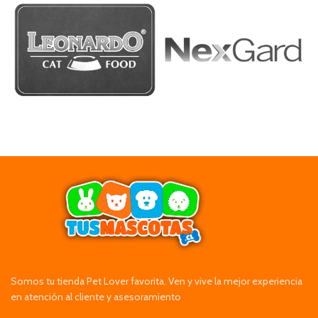
Somos tu tienda Pet Lover favorita. Ven y vive la mejor experiencia
en atención al cliente y asesoramiento