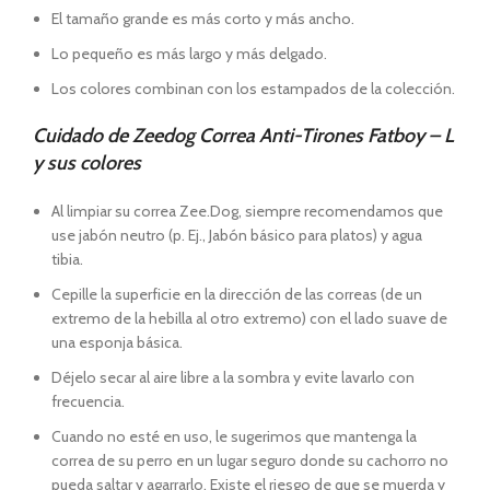
El tamaño grande es más corto y más ancho.
Lo pequeño es más largo y más delgado.
Los colores combinan con los estampados de la colección.
Cuidado de Zeedog Correa Anti-Tirones Fatboy – L
y sus colores
Al limpiar su correa Zee.Dog, siempre recomendamos que
use jabón neutro (p. Ej., Jabón básico para platos) y agua
tibia.
Cepille la superficie en la dirección de las correas (de un
extremo de la hebilla al otro extremo) con el lado suave de
una esponja básica.
Déjelo secar al aire libre a la sombra y evite lavarlo con
frecuencia.
Cuando no esté en uso, le sugerimos que mantenga la
correa de su perro en un lugar seguro donde su cachorro no
pueda saltar y agarrarlo. Existe el riesgo de que se muerda y