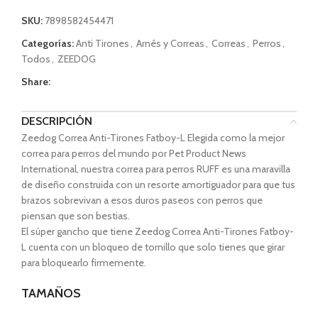
SKU:
7898582454471
Categorías:
Anti Tirones
,
Arnés y Correas
,
Correas
,
Perros
,
Todos
,
ZEEDOG
Share:
DESCRIPCIÓN
Zeedog Correa Anti-Tirones Fatboy-L Elegida como la mejor
correa para perros del mundo por Pet Product News
International, nuestra correa para perros RUFF es una maravilla
de diseño construida con un resorte amortiguador para que tus
brazos sobrevivan a esos duros paseos con perros que
piensan que son bestias.
El súper gancho que tiene Zeedog Correa Anti-Tirones Fatboy-
L cuenta con un bloqueo de tornillo que solo tienes que girar
para bloquearlo firmemente.
TAMAÑOS