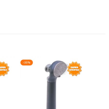
-35%
-20%
AGOTAD