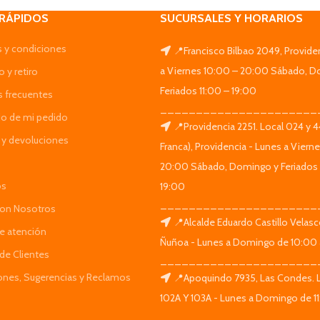
 RÁPIDOS
SUCURSALES Y HORARIOS
 y condiciones
📍Francisco Bilbao 2049, Provide
a Viernes 10:00 – 20:00 Sábado, D
 y retiro
Feriados 11:00 – 19:00
s frecuentes
______________________
do de mi pedido
📍Providencia 2251. Local 024 y 
y devoluciones
Franca), Providencia - Lunes a Viern
20:00 Sábado, Domingo y Feriados 
os
19:00
______________________
Con Nosotros
📍Alcalde Eduardo Castillo Velas
de atención
Ñuñoa - Lunes a Domingo de 10:00 
de Clientes
______________________
iones, Sugerencias y Reclamos
📍Apoquindo 7935, Las Condes. 
102A Y 103A - Lunes a Domingo de 11
______________________