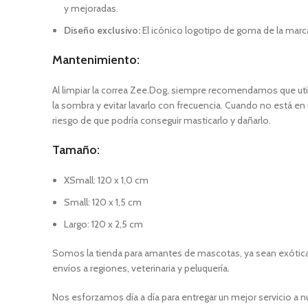
y mejoradas.
Diseño exclusivo:
El icónico logotipo de goma de la marca 
Mantenimiento:
Al limpiar la correa Zee.Dog, siempre recomendamos que utilic
la sombra y evitar lavarlo con frecuencia. Cuando no está en
riesgo de que podría conseguir masticarlo y dañarlo.
Tamaño:
XSmall: 120 x 1,0 cm
Small: 120 x 1,5 cm
Largo: 120 x 2,5 cm
Somos la tienda para amantes de mascotas, ya sean exóticas
envíos a regiones, veterinaria y peluquería.
Nos esforzamos día a día para entregar un mejor servicio a n