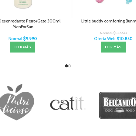
Desenredante Perro/Gato 300ml
Little buddy comforting Bunn
MenForSan
Normal
$
13.560
Normal
$
9.990
Oferta Web
$
10.850
LEER MÁS
LEER MÁS