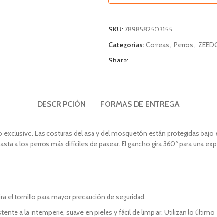
SKU:
7898582503155
Categorías:
Correas
,
Perros
,
ZEED
Share:
DESCRIPCIÓN
FORMAS DE ENTREGA
o exclusivo. Las costuras del asa y del mosquetón están protegidas bajo 
ta a los perros más difíciles de pasear. El gancho gira 360º para una ex
a el tornillo para mayor precaución de seguridad.
stente a la intemperie, suave en pieles y fácil de limpiar. Utilizan lo últi