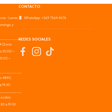
CONTACTO
ncia - Lunes
WhatsApp: +569 7564 4676
omingo y
_________
REDES SOCIALES
44 (Zona
es 10:00 –
11:00 –
_________
co 4890,
a 19:30
_________
Locales
:30 a 19:30
_________