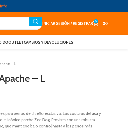
Info
0
INICIAR SESIÓN / REGISTRAR
$
0
DIDO
OUTLET
CAMBIOS Y DEVOLUCIONES
pache – L
Apache – L
rea para perros de diseño exclusivo. Las costuras del asa y
 el icónico parche Zee.Dog. Provista con una robusta
nc, que mantiene bajo control hasta a los perros más