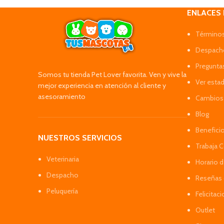
ENLACES
Términos
Despacho
Pregunta
Somos tu tienda Pet Lover favorita. Ven y vive la
Ver esta
mejor experiencia en atención al cliente y
asesoramiento
Cambios 
Blog
Benefici
NUESTROS SERVICIOS
Trabaja 
Veterinaria
Horario 
Despacho
Reseñas 
Peluquería
Felicitac
Outlet