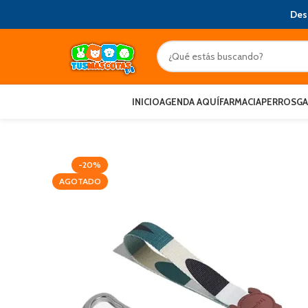
Des
INICIO
AGENDA AQUÍ
FARMACIA
PERROS
G
-20%
AGOTADO