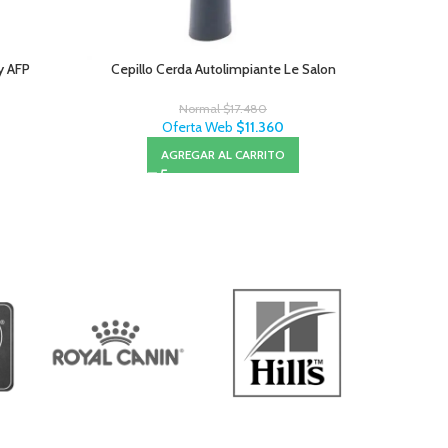
y AFP
Cepillo Cerda Autolimpiante Le Salon
Pro Plan P
Normal
$
17.480
Oferta Web
$
11.360
AGREGAR AL CARRITO