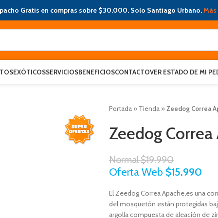
pacho Gratis en compras sobre $30.000. Solo Santiago Urbano.
Más 
ATOS
EXÓTICOS
SERVICIOS
BENEFICIOS
CONTACTO
VER ESTADO DE MI PE
Portada
»
Tienda
»
Zeedog Correa A
Zeedog Correa 
Normal
$
19.990
Oferta Web
$
15.990
El Zeedog Correa Apache
,
es una cor
del mosquetón están protegidas bajo
argolla compuesta de aleación de zi