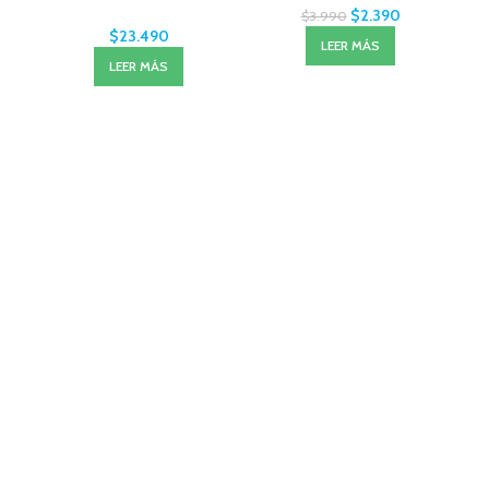
$
2.390
$
3.990
$
23.490
LEER MÁS
LEER MÁS