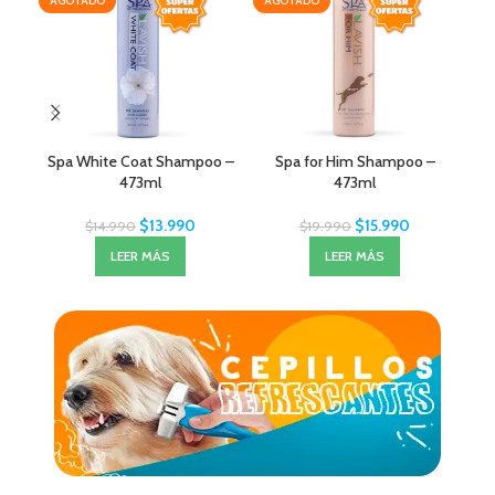
AGOTADO
AGOTADO
AG
Spa White Coat Shampoo –
Spa for Him Shampoo –
Sp
473ml
473ml
$
13.990
$
15.990
$
14.990
$
19.990
LEER MÁS
LEER MÁS