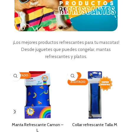
¡Los mejores productos refrescantes para tu mascotas!
Desde juguetes que puedes congelar, mantas
refrescantes y platos.
AGOTADO
-40%
AG
AGOTADO
Manta Refrescante Camon –
Collar refrescante Talla M
L