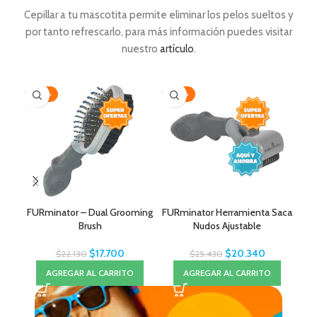
Cepillar a tu mascotita permite eliminar los pelos sueltos y
por tanto refrescarlo, para más información puedes visitar
nuestro
artículo
.
-20%
-20%
-2
AG
FURminator – Dual Grooming
FURminator Herramienta Saca
Ce
Brush
Nudos Ajustable
$
17.700
$
20.340
$
22.130
$
25.430
AGREGAR AL CARRITO
AGREGAR AL CARRITO