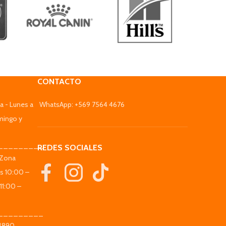
CONTACTO
a - Lunes a
WhatsApp: +569 7564 4676
mingo y
_________
REDES SOCIALES
(Zona
es 10:00 –
11:00 –
_________
 4890,