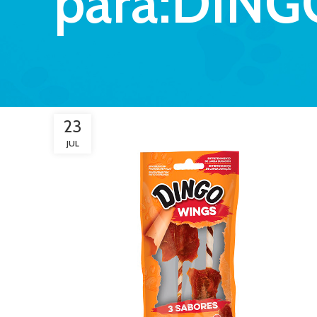
para:DING
23
JUL