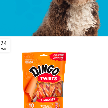
24
MAY