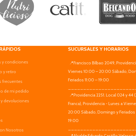
 RÁPIDOS
SUCURSALES Y HORARIOS
 y condiciones
📍Francisco Bilbao 2049, Providenci
Viernes 10:00 – 20:00 Sábado, Do
 y retiro
Feriados 11:00 – 19:00
s frecuentes
______________________
do de mi pedido
📍Providencia 2251. Local 024 y 44 
y devoluciones
Franca), Providencia - Lunes a Viern
20:00 Sábado, Domingo y Feriados 
os
19:00
______________________
Con Nosotros
📍Alcalde Eduardo Castillo Velasco