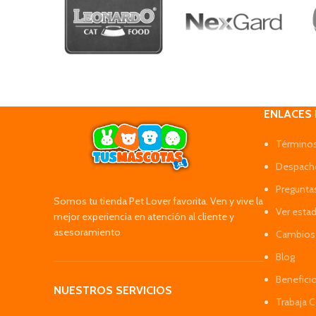
ENLACES
Términos
Despacho
Pregunta
Somos tu tienda Pet Lover favorita. Ven y vive la
Ver esta
mejor experiencia en atención al cliente y
asesoramiento
Cambios 
Blog
Benefici
NUESTROS SERVICIOS
Trabaja 