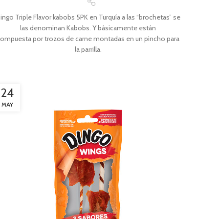
ingo Triple Flavor kabobs 5PK en Turquía a las “brochetas” se
las denominan Kabobs. Y básicamente están
ompuesta por trozos de carne montadas en un pincho para
la parrilla.
24
MAY