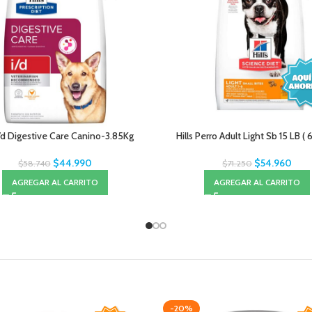
 i/d Digestive Care Canino-3.85Kg
Hills Perro Adult Light Sb 15 LB ( 
$
44.990
$
54.960
$
58.740
$
71.250
AGREGAR AL CARRITO
AGREGAR AL CARRITO
-20%