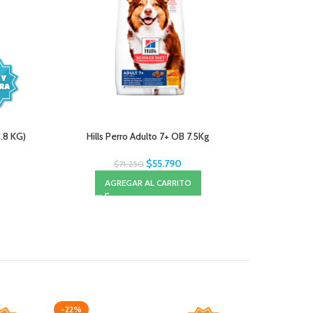
6.8 KG)
Hills Perro Adulto 7+ OB 7.5Kg
Hills
$
55.790
$
71.250
AGREGAR AL CARRITO
A
-22%
-20%