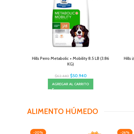
Hills Perro Metabolic + Mobility 8.5 LB (3.86
Hills
KG)
$
50.940
$
62.440
AGREGAR AL CARRITO
ALIMENTO HÚMEDO
-20%
-26%