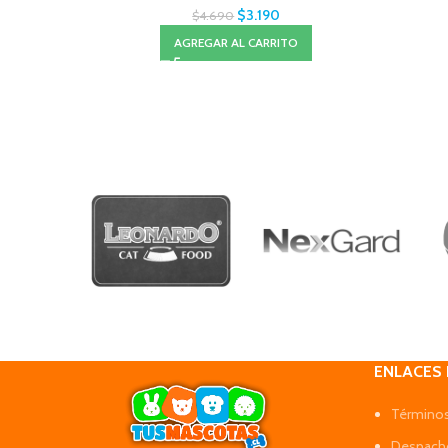
$
3.190
$
4.690
AGREGAR AL CARRITO
ENLACES
Términos
Despacho