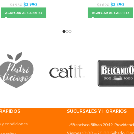
$
3.990
$
3.390
$
4.960
$
4.690
AGREGAR AL CARRITO
AGREGAR AL CARRITO
 RÁPIDOS
SUCURSALES Y HORARIOS
 y condiciones
📍Francisco Bilbao 2049, Providenci
Viernes 10:00 – 20:00 Sábado, Do
 y retiro