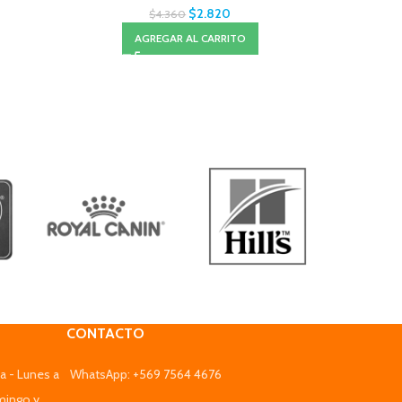
$
2.820
$
4.360
AGREGAR AL CARRITO
A
CONTACTO
a - Lunes a
WhatsApp: +569 7564 4676
mingo y