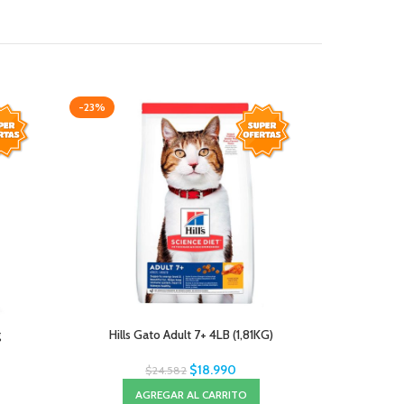
-23%
-29%
g
Hills Gato Adult 7+ 4LB (1,81KG)
Hills Hair
$
18.990
$
24.582
AGREGAR AL CARRITO
A