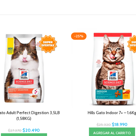
-25%
Gato Adult Perfect Digestion 3,5LB
Hills Gato Indoor 7+ – 1.6K
(1,58KG)
$
18.990
$
25.320
$
20.490
$
27.370
AGREGAR AL CARRITO