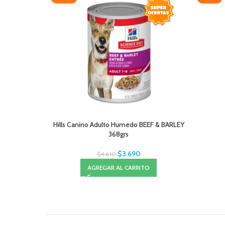
Hills Canino Adulto Humedo BEEF & BARLEY
368grs
$
3.690
$
4.610
AGREGAR AL CARRITO