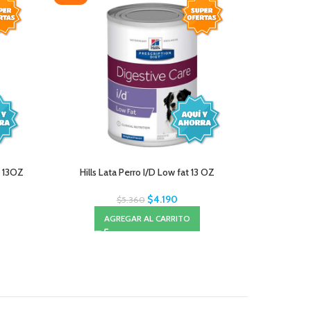
n 13OZ
Hills Lata Perro I/D Low fat 13 OZ
Hills Presc
$
4.190
$
5.360
AGREGAR AL CARRITO
A