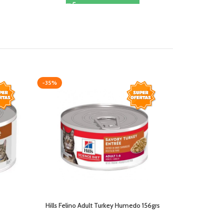
-35%
-36%
Hills Felino Adult Turkey Humedo 156grs
Hills Lata A