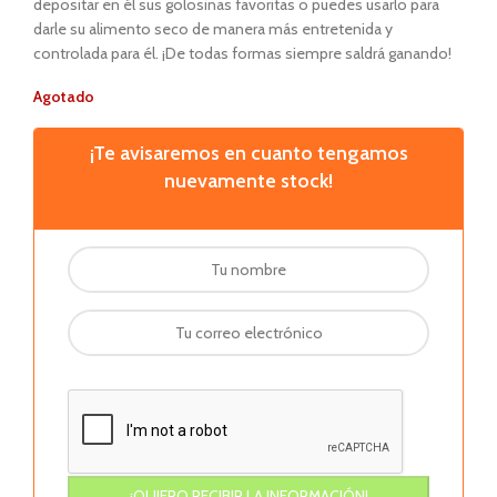
depositar en él sus golosinas favoritas o puedes usarlo para
darle su alimento seco de manera más entretenida y
controlada para él. ¡De todas formas siempre saldrá ganando!
Agotado
¡Te avisaremos en cuanto tengamos
nuevamente stock!