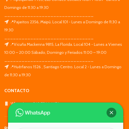
Domingo de 11:30 a 19:30
_______________________________
📍Pajaritos 2356, Maipú. Local 101 - Lunes a Domingo de 11:30 a
19:30
_______________________________
📍Vicuña Mackenna 9815, La Florida. Local 104 - Lunes a Viernes
10:00 – 20:00 Sábado, Domingo y Feriados 11:00 – 19:00
_______________________________
📍Huérfanos 1526 , Santiago Centro. Local 2 - Lunes a Domingo
de 11:30 a 19:30
CONTACTO
WhatsApp: +569 7564 4676
REDES SOCIALES