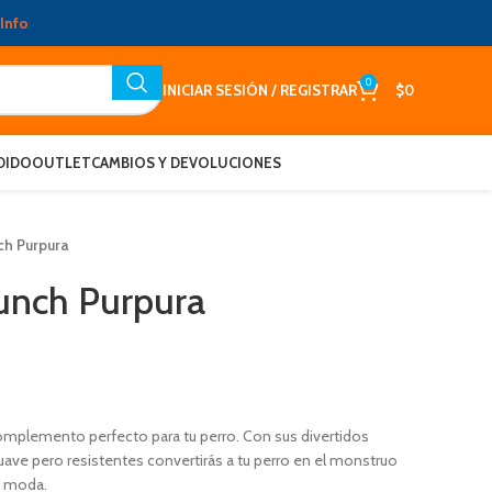
Info
0
INICIAR SESIÓN / REGISTRAR
$
0
DIDO
OUTLET
CAMBIOS Y DEVOLUCIONES
ch Purpura
unch Purpura
omplemento perfecto para tu perro. Con sus divertidos
ave pero resistentes convertirás a tu perro en el monstruo
o moda.