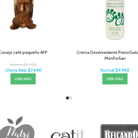
Conejo café pequeño AFP
Crema Desenredante Perro/Gat
MenForSan
Normal
$
9.990
Oferta Web
$
7.490
Normal
$
9.990
LEER MÁS
LEER MÁS