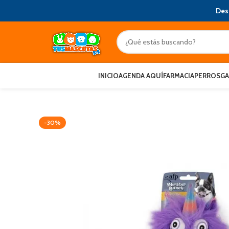
Des
INICIO
AGENDA AQUÍ
FARMACIA
PERROS
G
-30%