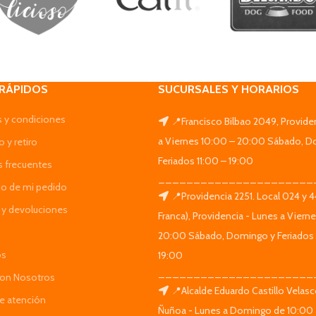
 RÁPIDOS
SUCURSALES Y HORARIOS
 y condiciones
📍Francisco Bilbao 2049, Provide
a Viernes 10:00 – 20:00 Sábado, D
 y retiro
Feriados 11:00 – 19:00
s frecuentes
______________________
do de mi pedido
📍Providencia 2251. Local 024 y 
y devoluciones
Franca), Providencia - Lunes a Viern
20:00 Sábado, Domingo y Feriados 
os
19:00
______________________
Con Nosotros
📍Alcalde Eduardo Castillo Velas
de atención
Ñuñoa - Lunes a Domingo de 10:00 