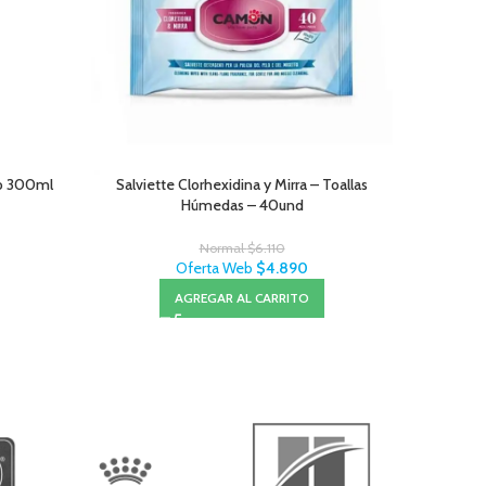
o 300ml
Salviette Clorhexidina y Mirra – Toallas
Wanp
Húmedas – 40und
Normal
$
6.110
Oferta Web
$
4.890
AGREGAR AL CARRITO