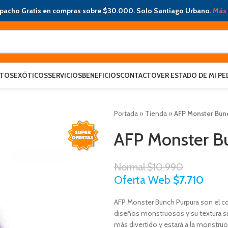
pacho Gratis en compras sobre $30.000. Solo Santiago Urbano.
Más 
ATOS
EXÓTICOS
SERVICIOS
BENEFICIOS
CONTACTO
VER ESTADO DE MI PE
Portada
»
Tienda
»
AFP Monster Bun
AFP Monster B
Normal
$
10.990
Oferta Web
$
7.710
AFP Monster Bunch Purpura son el c
diseños monstruosos y su textura su
más divertido y estará a la monstru