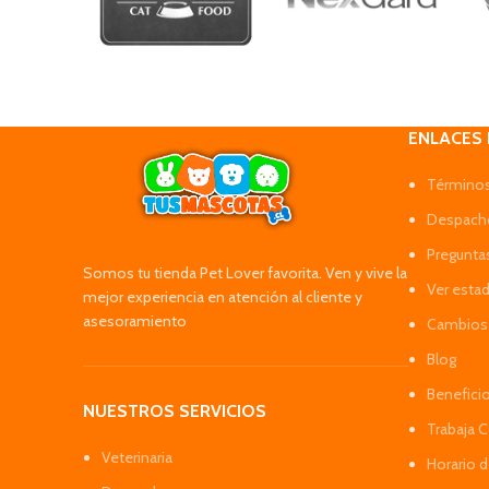
ENLACES
Términos
Despacho
Pregunta
Somos tu tienda Pet Lover favorita. Ven y vive la
Ver esta
mejor experiencia en atención al cliente y
asesoramiento
Cambios 
Blog
Benefici
NUESTROS SERVICIOS
Trabaja 
Veterinaria
Horario 