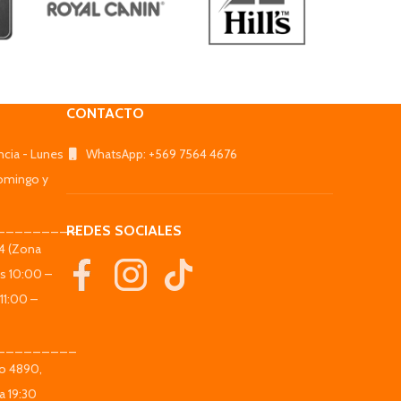
CONTACTO
ncia - Lunes
WhatsApp: +569 7564 4676
omingo y
_________
REDES SOCIALES
44 (Zona
es 10:00 –
11:00 –
_________
co 4890,
a 19:30