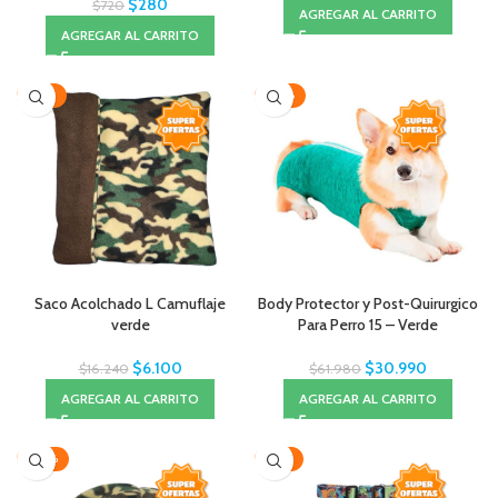
$
280
$
720
AGREGAR AL CARRITO
AGREGAR AL CARRITO
-62%
-50%
Saco Acolchado L Camuflaje
Body Protector y Post-Quirurgico
verde
Para Perro 15 – Verde
$
6.100
$
30.990
$
16.240
$
61.980
AGREGAR AL CARRITO
AGREGAR AL CARRITO
-20%
-35%