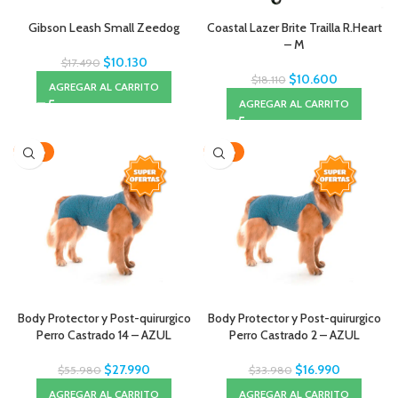
Gibson Leash Small Zeedog
Coastal Lazer Brite Trailla R.Heart
– M
$
10.130
$
17.490
$
10.600
$
18.110
AGREGAR AL CARRITO
AGREGAR AL CARRITO
-50%
-50%
Body Protector y Post-quirurgico
Body Protector y Post-quirurgico
Perro Castrado 14 – AZUL
Perro Castrado 2 – AZUL
$
27.990
$
16.990
$
55.980
$
33.980
AGREGAR AL CARRITO
AGREGAR AL CARRITO