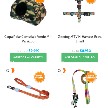
Carpa Polar Camuflaje Verde M –
Zeedog MTV H-Harness Extra
Paraizoo
Small
$
9.990
$
8.930
$
12.490
$
13.740
AGREGAR AL CARRITO
AGREGAR AL CARRITO
-42%
-41%