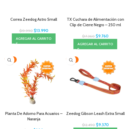
Correa Zeedog Astro Small
TX Cuchara de Alimentación con
Clip de Cierre Negro – 250 ml
$
13.990
$
19.990
$
9.760
$
17.360
AGREGAR AL CARRITO
AGREGAR AL CARRITO
-61%
-25%
Planta De Adorno Para Acuarios –
Zeedog Gibson Leash Extra Small
Naranja
$
9.370
$
12.490