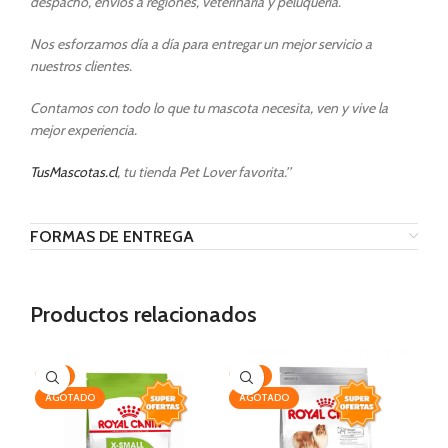
despacho, envíos a regiones, veterinaria y peluquería.
Nos esforzamos día a día para entregar un mejor servicio a
nuestros clientes.
Contamos con todo lo que tu mascota necesita, ven y vive la
mejor experiencia.
TusMascotas.cl
, tu tienda Pet Lover favorita.’’
FORMAS DE ENTREGA
Productos relacionados
-7%
-19%
-3
AGOTADO
AGOTADO