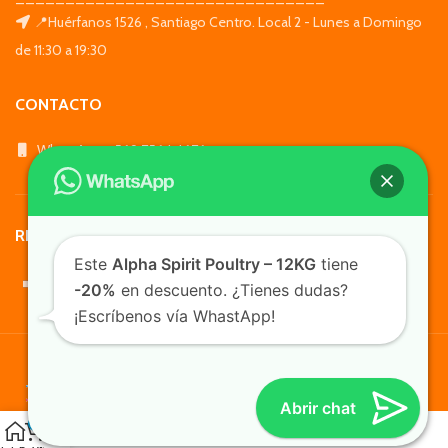
📍Huérfanos 1526 , Santiago Centro. Local 2 - Lunes a Domingo
de 11:30 a 19:30
CONTACTO
WhatsApp: +569 7564 4676
REDES SOCIALES
Este
Alpha Spirit Poultry – 12KG
tiene
-20%
en descuento. ¿Tienes dudas?
¡Escríbenos vía WhastApp!
TusMascotas.cl
Abrir chat
0