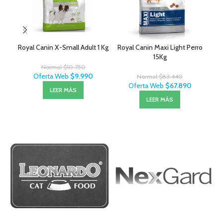
Royal Canin X-Small Adult 1 Kg
Royal Canin Maxi Light Perro
Exi
15Kg
Normal
$
10.750
Oferta Web
$
9.990
Normal
$
83.440
Oferta Web
$
67.890
LEER MÁS
LEER MÁS