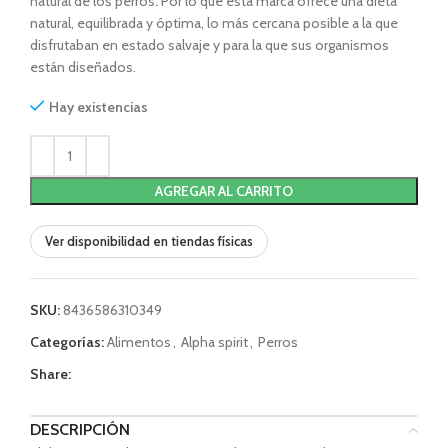
natural de los perros
.
Por lo que esta marca ofrece una dieta
natural, equilibrada y óptima, lo más cercana posible a la que
disfrutaban en estado salvaje y para la que sus organismos
están diseñados.
Hay existencias
AGREGAR AL CARRITO
Ver disponibilidad en tiendas físicas
SKU:
8436586310349
Categorías:
Alimentos
,
Alpha spirit
,
Perros
Share:
DESCRIPCIÓN