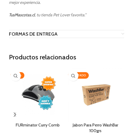
mejor experiencia.
TusMascotas.cl
, tu tienda Pet Lover favorita.’’
FORMAS DE ENTREGA
Productos relacionados
-30%
AGOTADO
-2
FURminator Curry Comb
Jabon Para Perro WashBar
Sal
100grs
– 