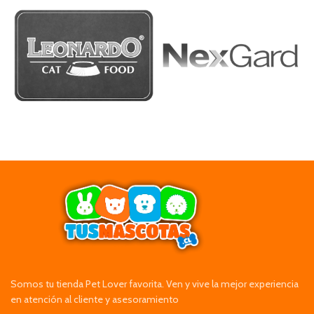
Somos tu tienda Pet Lover favorita. Ven y vive la mejor experiencia
en atención al cliente y asesoramiento