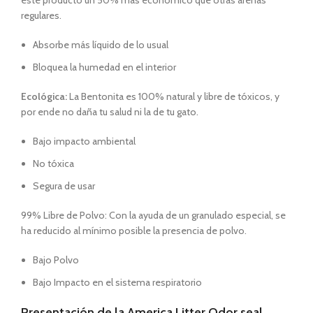
este producto un 50% más económico que otras arenas
regulares.
Absorbe más líquido de lo usual
Bloquea la humedad en el interior
Ecológica:
La Bentonita es 100% natural y libre de tóxicos, y
por ende no daña tu salud ni la de tu gato.
Bajo impacto ambiental
No tóxica
Segura de usar
99% Libre de Polvo: Con la ayuda de un granulado especial, se
ha reducido al mínimo posible la presencia de polvo.
Bajo Polvo
Bajo Impacto en el sistema respiratorio
Presentación de la America Litter Odor seal