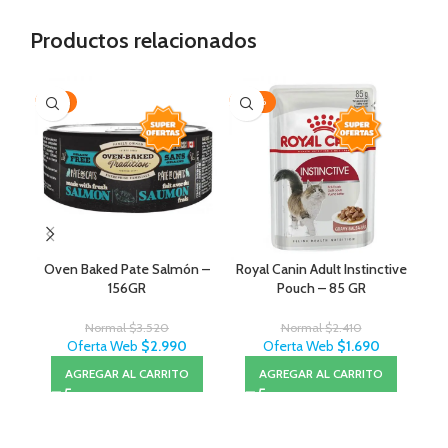
Productos relacionados
-15%
-30%
-1
Oven Baked Pate Salmón –
Royal Canin Adult Instinctive
O
156GR
Pouch – 85 GR
Normal
$
3.520
Normal
$
2.410
Oferta Web
$
2.990
Oferta Web
$
1.690
AGREGAR AL CARRITO
AGREGAR AL CARRITO