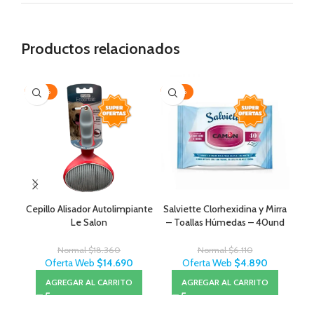
Productos relacionados
-20%
-20%
-1
Cepillo Alisador Autolimpiante
Salviette Clorhexidina y Mirra
O
Le Salon
– Toallas Húmedas – 40und
Normal
$
18.360
Normal
$
6.110
Oferta Web
$
14.690
Oferta Web
$
4.890
AGREGAR AL CARRITO
AGREGAR AL CARRITO