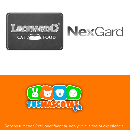
Somos tu tienda Pet Lover favorita. Ven y vive la mejor experiencia