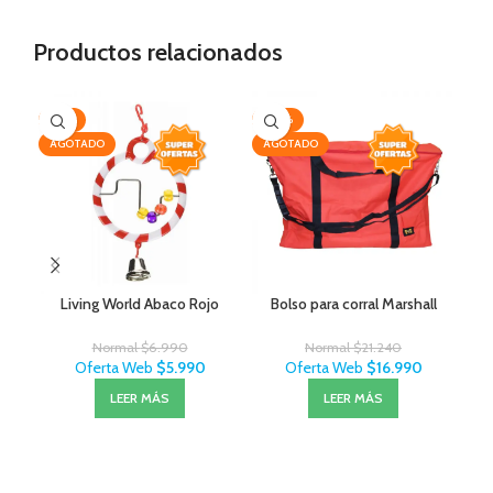
Productos relacionados
-14%
-20%
-2
AGOTADO
AGOTADO
AG
Living World Abaco Rojo
Bolso para corral Marshall
Con
Normal
$
6.990
Normal
$
21.240
Oferta Web
$
5.990
Oferta Web
$
16.990
LEER MÁS
LEER MÁS