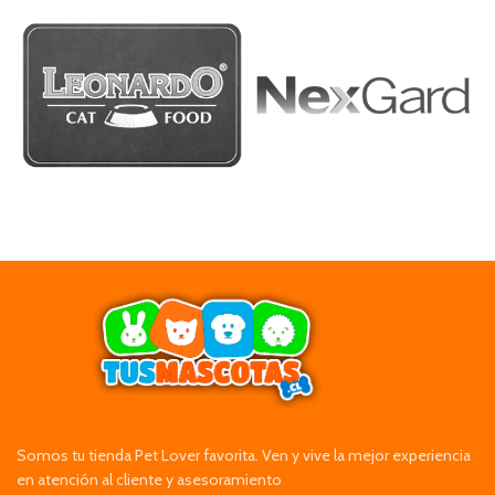
Somos tu tienda Pet Lover favorita. Ven y vive la mejor experiencia
en atención al cliente y asesoramiento