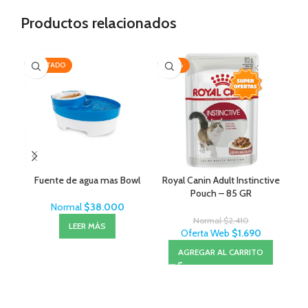
Productos relacionados
AGOTADO
-30%
-1
Fuente de agua mas Bowl
Royal Canin Adult Instinctive
C/
Pouch – 85 GR
Normal
$
38.000
Normal
$
2.410
LEER MÁS
Oferta Web
$
1.690
AGREGAR AL CARRITO