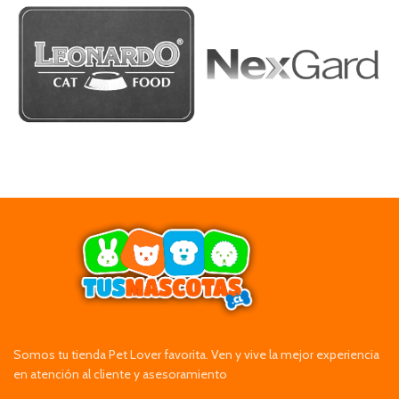
Somos tu tienda Pet Lover favorita. Ven y vive la mejor experiencia
en atención al cliente y asesoramiento