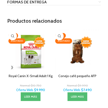
FORMAS DE ENTREGA
Productos relacionados
-7%
-25%
-3
AGOTADO
AGOTADO
Royal Canin X-Small Adult 1 Kg
Conejo café pequeño AFP
Exi
Normal
$
10.750
Normal
$
9.990
Oferta Web
$
9.990
Oferta Web
$
7.490
LEER MÁS
LEER MÁS