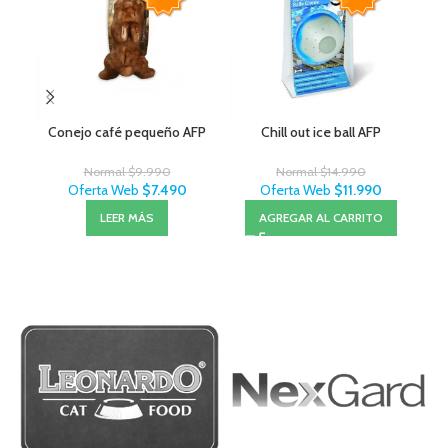
Conejo café pequeño AFP
Chill out ice ball AFP
Normal
$
9.990
Normal
$
14.990
Oferta Web
$
7.490
Oferta Web
$
11.990
LEER MÁS
AGREGAR AL CARRITO