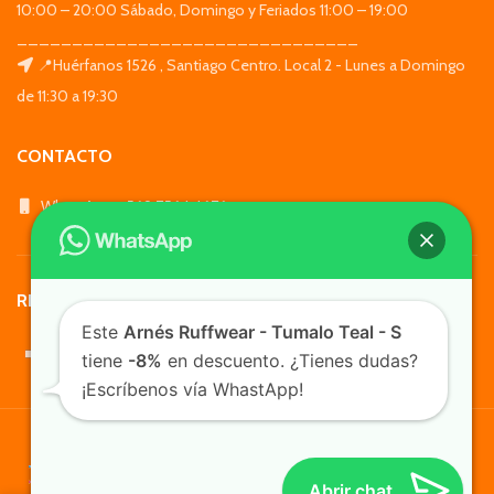
10:00 – 20:00 Sábado, Domingo y Feriados 11:00 – 19:00
_______________________________
📍Huérfanos 1526 , Santiago Centro. Local 2 - Lunes a Domingo
de 11:30 a 19:30
CONTACTO
WhatsApp: +569 7564 4676
REDES SOCIALES
Este
Arnés Ruffwear - Tumalo Teal - S
tiene
-8%
en descuento. ¿Tienes dudas?
¡Escríbenos vía WhastApp!
TusMascotas.cl
Abrir chat