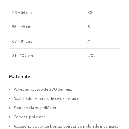
43 – 56 cm.
XS
56 – 69 cm.
S
69 – 81 cm.
M
81 – 107 cm.
L/XL
Materiales:
Poliéster ripstop de 300 deniers.
Acolchado: espuma de celda cerrada.
Forro: malla de poliéster
Correas: poliéster.
Accesorio de correa frontal: correas de nailon de ingeniería.