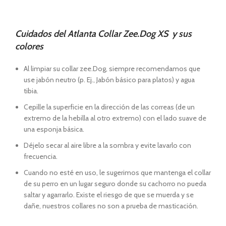
Cuidados del Atlanta Collar Zee.Dog XS y sus
colores
Al limpiar su collar zee.Dog, siempre recomendamos que
use jabón neutro (p. Ej., Jabón básico para platos) y agua
tibia.
Cepille la superficie en la dirección de las correas (de un
extremo de la hebilla al otro extremo) con el lado suave de
una esponja básica.
Déjelo secar al aire libre a la sombra y evite lavarlo con
frecuencia.
Cuando no esté en uso, le sugerimos que mantenga el collar
de su perro en un lugar seguro donde su cachorro no pueda
saltar y agarrarlo. Existe el riesgo de que se muerda y se
dañe, nuestros collares no son a prueba de masticación.