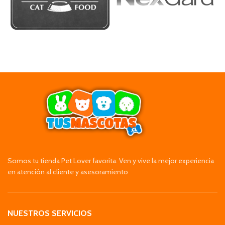
Somos tu tienda Pet Lover favorita. Ven y vive la mejor experiencia
en atención al cliente y asesoramiento
NUESTROS SERVICIOS