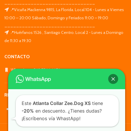
_______________________________
📍Vicuña Mackenna 9815, La Florida. Local 104 - Lunes a Viernes
10:00 – 20:00 Sábado, Domingo y Feriados 11:00 – 19:00
_______________________________
📍Huérfanos 1526 , Santiago Centro. Local 2 - Lunes a Domingo
de 11:30 a 19:30
CONTACTO
WhatsApp: +569 7564 4676
REDES SOCIALES
Este
Atlanta Collar Zee.Dog XS
tiene
-20%
en descuento. ¿Tienes dudas?
¡Escríbenos vía WhastApp!
TusMascotas.cl