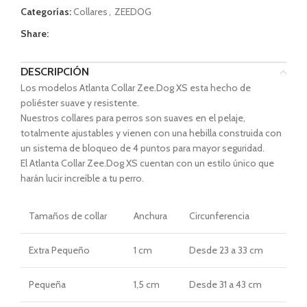
Categorías:
Collares
,
ZEEDOG
Share:
DESCRIPCIÓN
Los modelos Atlanta Collar Zee.Dog XS
esta
hecho de
poliéster suave y resistente.
Nuestros collares para perros son suaves en el pelaje,
totalmente ajustables y vienen con una hebilla construida con
un sistema de bloqueo de 4 puntos para mayor seguridad.
El Atlanta Collar Zee.Dog XS
cuentan con un estilo único que
harán lucir increíble a tu perro.
Tamaños
de collar
Anchura
Circunferencia
Extra Pequeño
1 cm
Desde
23 a 33 cm
Pequeña
1,5 cm
Desde
31 a 43 cm