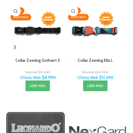
-20%
-19%
-2
AGOTADO
AGOTADO
AG
Collar Zeedog Gotham S
Collar Zeedog Ella L
Normal
$
11.240
Normal
$
13.990
Oferta Web
$
8.990
Oferta Web
$
11.390
LEER MÁS
LEER MÁS