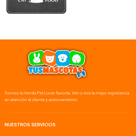
Somos tu tienda Pet Lover favorita. Ven y vive la mejor experiencia
en atención al cliente y asesoramiento
NUESTROS SERVICIOS