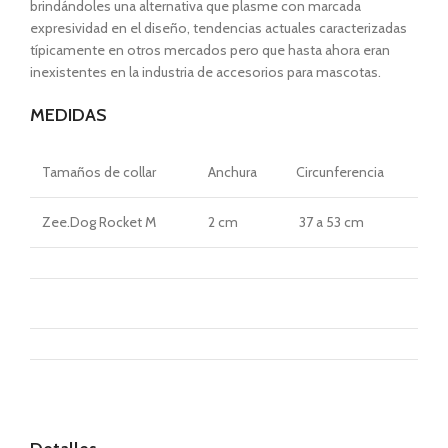
brindándoles una alternativa que plasme con marcada
expresividad en el diseño, tendencias actuales caracterizadas
típicamente en otros mercados pero que hasta ahora eran
inexistentes en la industria de accesorios para mascotas.
MEDIDAS
Tamaños
de collar
Anchura
Circunferencia
Zee.Dog Rocket M
2 cm
37 a 53 cm