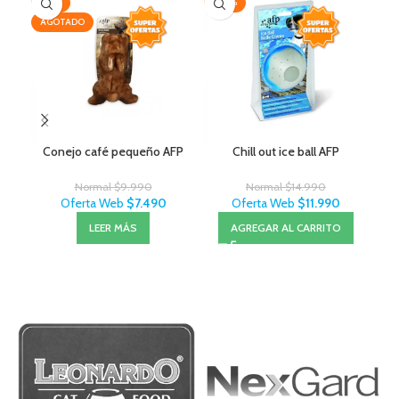
-25%
-20%
AG
AGOTADO
Conejo café pequeño AFP
Chill out ice ball AFP
Normal
$
9.990
Normal
$
14.990
Oferta Web
$
7.490
Oferta Web
$
11.990
LEER MÁS
AGREGAR AL CARRITO