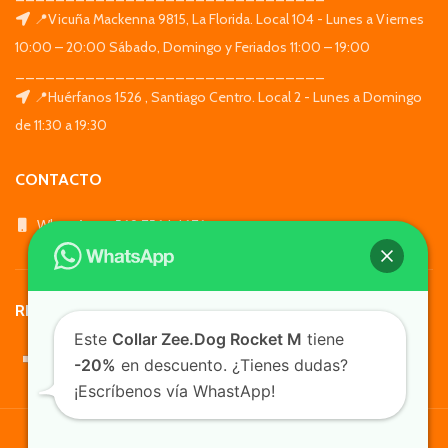
📍Vicuña Mackenna 9815, La Florida. Local 104 - Lunes a Viernes
10:00 – 20:00 Sábado, Domingo y Feriados 11:00 – 19:00
_______________________________
📍Huérfanos 1526 , Santiago Centro. Local 2 - Lunes a Domingo
de 11:30 a 19:30
CONTACTO
WhatsApp: +569 7564 4676
REDES SOCIALES
Este
Collar Zee.Dog Rocket M
tiene
-20%
en descuento. ¿Tienes dudas?
¡Escríbenos vía WhastApp!
TusMascotas.cl