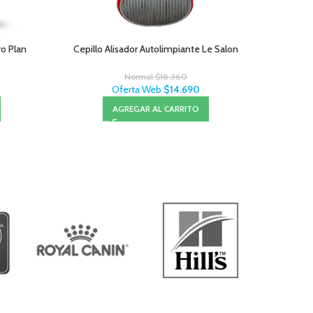
ro Plan
Cepillo Alisador Autolimpiante Le Salon
Normal
$
18.360
Oferta Web
$
14.690
AGREGAR AL CARRITO