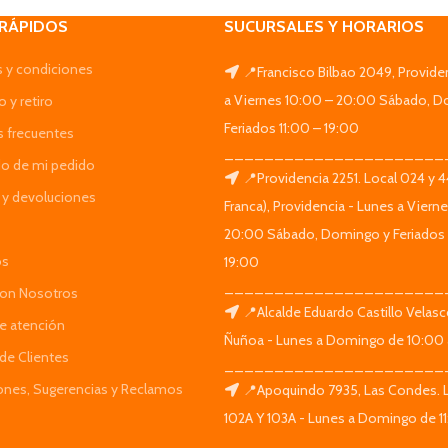
 RÁPIDOS
SUCURSALES Y HORARIOS
 y condiciones
📍Francisco Bilbao 2049, Provide
a Viernes 10:00 – 20:00 Sábado, D
 y retiro
Feriados 11:00 – 19:00
s frecuentes
______________________
do de mi pedido
📍Providencia 2251. Local 024 y 
y devoluciones
Franca), Providencia - Lunes a Viern
20:00 Sábado, Domingo y Feriados 
os
19:00
______________________
Con Nosotros
📍Alcalde Eduardo Castillo Velas
de atención
Ñuñoa - Lunes a Domingo de 10:00 
de Clientes
______________________
iones, Sugerencias y Reclamos
📍Apoquindo 7935, Las Condes. 
102A Y 103A - Lunes a Domingo de 11
______________________