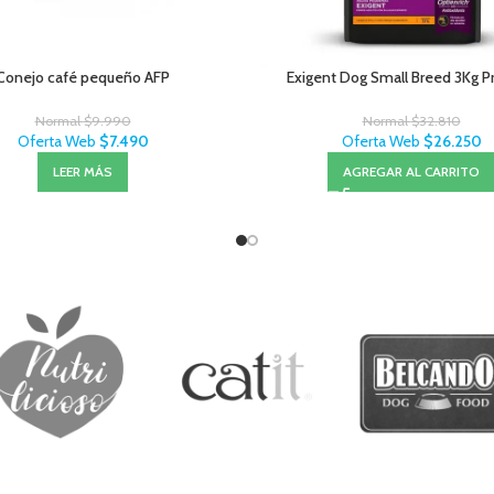
Conejo café pequeño AFP
Exigent Dog Small Breed 3Kg P
Normal
$
9.990
Normal
$
32.810
Oferta Web
$
7.490
Oferta Web
$
26.250
LEER MÁS
AGREGAR AL CARRITO