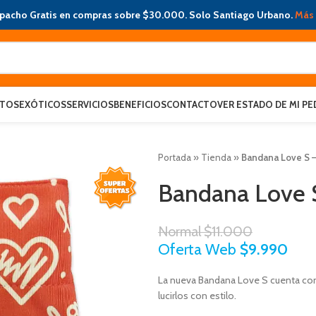
pacho Gratis en compras sobre $30.000. Solo Santiago Urbano.
Más 
ATOS
EXÓTICOS
SERVICIOS
BENEFICIOS
CONTACTO
VER ESTADO DE MI PE
Portada
»
Tienda
»
Bandana Love S 
Bandana Love 
Normal
$
11.000
Oferta Web
$
9.990
La nueva Bandana Love S cuenta con
lucirlos con estilo.