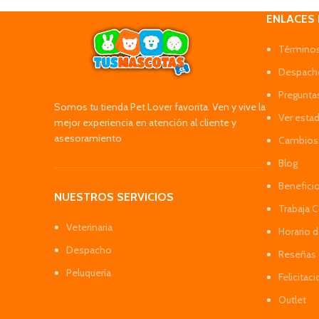
ENLACES
Términos
Despacho
Pregunta
Somos tu tienda Pet Lover favorita. Ven y vive la
Ver esta
mejor experiencia en atención al cliente y
asesoramiento
Cambios 
Blog
Benefici
NUESTROS SERVICIOS
Trabaja 
Veterinaria
Horario 
Despacho
Reseñas 
Peluquería
Felicitac
Outlet