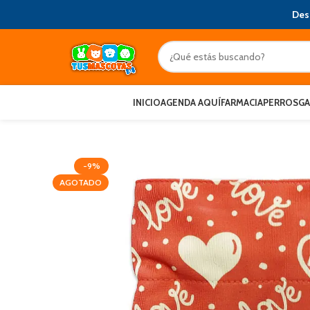
Des
INICIO
AGENDA AQUÍ
FARMACIA
PERROS
G
-9%
AGOTADO