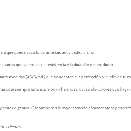
a que puedan usarlo durante sus actividades diarias.
cabados que garantizan la resistencia y la duración del producto
cuatro medidas (XS/S/M/L) que se adaptan a la perfección al cuello de tu 
scota siempre este a la moda y hermosa, utilizando colores que hagan re
erritos o gatitos. Contamos con la mejor atención al cliente tanto presencia
ros clientes.