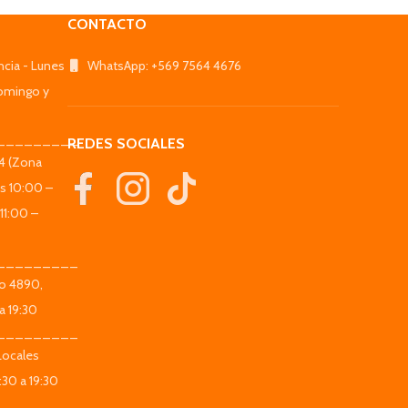
CONTACTO
ncia - Lunes
WhatsApp: +569 7564 4676
omingo y
_________
REDES SOCIALES
44 (Zona
es 10:00 –
11:00 –
_________
co 4890,
a 19:30
_________
Locales
:30 a 19:30
_________