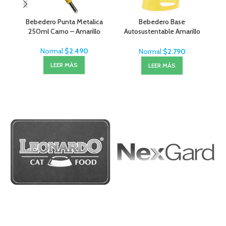
Bebedero Punta Metalica
Bebedero Base
Beb
250ml Carno – Amarillo
Autosustentable Amarillo
80ml
Normal
$
2.490
Normal
$
2.790
LEER MÁS
LEER MÁS