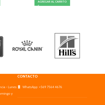
AGREGAR AL CARRITO
CONTACTO
ncia - Lunes
WhatsApp: +569 7564 4676
omingo y