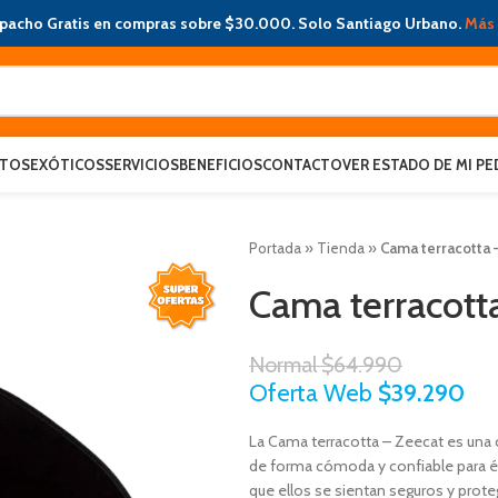
pacho Gratis en compras sobre $30.000. Solo Santiago Urbano.
Más 
ATOS
EXÓTICOS
SERVICIOS
BENEFICIOS
CONTACTO
VER ESTADO DE MI PE
Portada
»
Tienda
»
Cama terracotta 
Cama terracott
Normal
$
64.990
Oferta Web
$
39.290
La Cama terracotta – Zeecat es una c
de forma cómoda y confiable para él
que ellos se sientan seguros y prote