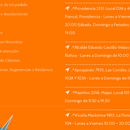
______________________
do de mi pedido
📍Providencia 2251. Local 024 y 
y devoluciones
Franca), Providencia - Lunes a Viern
20:00 Sábado, Domingo y Feriados 
os
19:00
______________________
Con Nosotros
📍Alcalde Eduardo Castillo Velas
de atención
Ñuñoa - Lunes a Domingo de 10:00 
de Clientes
______________________
iones, Sugerencias y Reclamos
📍Apoquindo 7935, Las Condes. 
102A Y 103A - Lunes a Domingo de 11
______________________
📍Pajaritos 2356, Maipú. Local 101
Domingo de 11:30 a 19:30
______________________
📍Vicuña Mackenna 9815, La Flori
104 - Lunes a Viernes 10:00 – 20:0