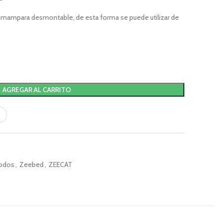
y mampara desmontable, de esta forma se puede utilizar de
.
AGREGAR AL CARRITO
odos
,
Zeebed
,
ZEECAT