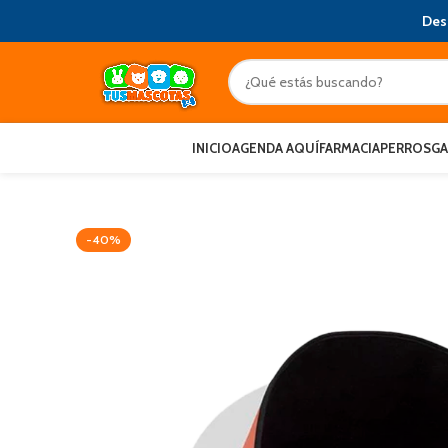
Des
INICIO
AGENDA AQUÍ
FARMACIA
PERROS
G
-40%