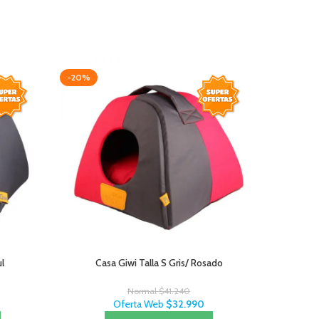
-20%
AGOTAD
ul
Casa Giwi Talla S Gris/ Rosado
Centro d
Normal
$
41.240
Oferta Web
$
32.990