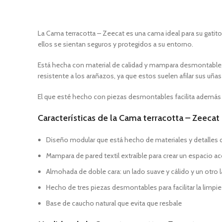
La Cama terracotta – Zeecat es una cama ideal para su gatit
ellos se sientan seguros y protegidos a su entorno.
Está hecha con material de calidad y mampara desmontable,
resistente a los arañazos, ya que estos suelen afilar sus uña
El que esté hecho con piezas desmontables facilita además la
Características de la Cama terracotta – Zeecat
Diseño modular que está hecho de materiales y detalles d
Mampara de pared textil extraíble para crear un espacio a
Almohada de doble cara: un lado suave y cálido y un otro l
Hecho de tres piezas desmontables para facilitar la limpi
Base de caucho natural que evita que resbale