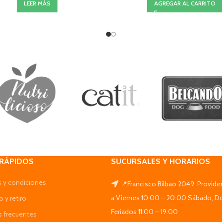
LEER MÁS
AGREGAR AL CARRITO
 RÁPIDOS
SUCURSALES Y HORARIOS
 y condiciones
📍Francisco Bilbao 2049, Provide
a Viernes 10:00 – 20:00 Sábado, D
 y retiro
Feriados 11:00 – 19:00
s frecuentes