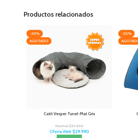
Productos relacionados
-20%
-20%
AGOTADO
AGOTAD
Catit Vesper Tunel-Mat Gris
Normal
$
37.490
Oferta Web
$
29.990