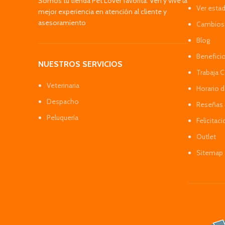
Somos tu tienda Pet Lover favorita. Ven y vive la
Ver esta
mejor experiencia en atención al cliente y
asesoramiento
Cambios 
Blog
Benefici
NUESTROS SERVICIOS
Trabaja 
Veterinaria
Horario 
Despacho
Reseñas 
Peluquería
Felicitac
Outlet
Sitemap