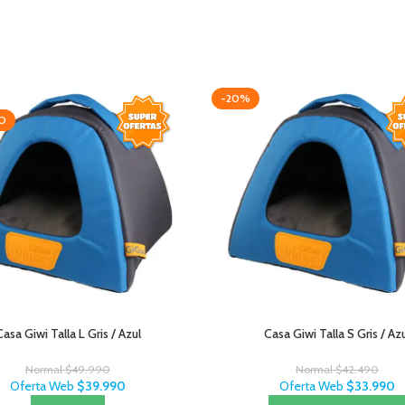
-20%
O
Casa Giwi Talla L Gris / Azul
Casa Giwi Talla S Gris / Az
Normal
$
49.990
Normal
$
42.490
Oferta Web
$
39.990
Oferta Web
$
33.990