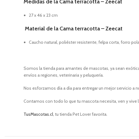
Medidas de la Cama terracotta – Zeecat
27 x 46 x 23 cm
Material de la Cama terracotta – Zeecat
Caucho natural, poliéster resistente, felpa corta, forro pol
Somos la tienda para amantes de mascotas, ya sean exóticas
envíos a regiones, veterinaria y peluquería.
Nos esforzamos día a día para entregar un mejor servicio a n
Contamos con todo lo que tu mascota necesita, ven y vive l
TusMascotas.cl
, tu tienda Pet Lover favorita.