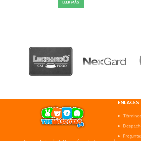
LEER MÁS
ENLACES
Términos
Despacho
Pregunta