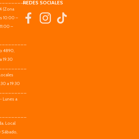
_________
REDES SOCIALES
44 (Zona
es 10:00 –
11:00 –
_________
co 4890,
a 19:30
_________
Locales
:30 a 19:30
_________
 - Lunes a
_________
da. Local
0 Sábado,