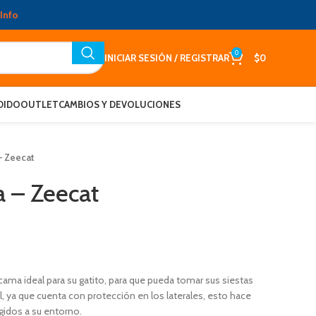
Info
0
INICIAR SESIÓN / REGISTRAR
$
0
DIDO
OUTLET
CAMBIOS Y DEVOLUCIONES
– Zeecat
a – Zeecat
ama ideal para su gatito, para que pueda tomar sus siestas
, ya que cuenta con protección en los laterales, esto hace
gidos a su entorno.