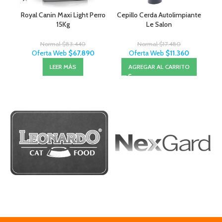
Royal Canin Maxi Light Perro
Cepillo Cerda Autolimpiante
Pou
15Kg
Le Salon
Normal
$
83.440
Normal
$
17.480
Oferta Web
$
67.890
Oferta Web
$
11.360
LEER MÁS
AGREGAR AL CARRITO