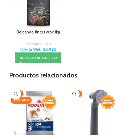
Belcando finest croc 1kg
Normal
$
11.240
Oferta Web
$
8.990
AGREGAR AL CARRITO
Productos relacionados
-19%
-35%
-1
AGOTADO