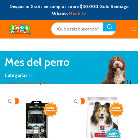
Despacho Gratis en compras sobre $30.000. Solo Santiago
Urbano.
Más Info
Mes del perro
Categorías
Portada
»
Mes del perro
-20%
-20%