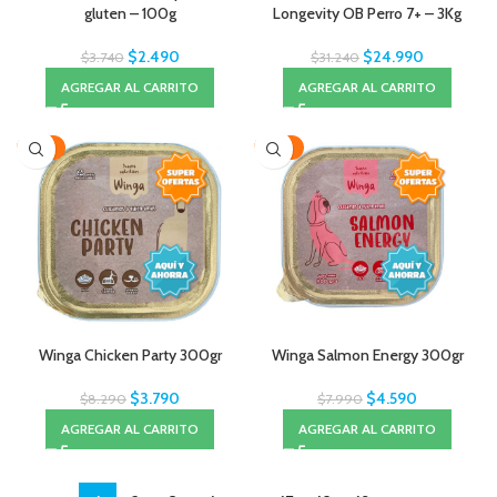
gluten – 100g
Longevity OB Perro 7+ – 3Kg
$
2.490
$
24.990
$
3.740
$
31.240
AGREGAR AL CARRITO
AGREGAR AL CARRITO
-54%
-43%
Winga Chicken Party 300gr
Winga Salmon Energy 300gr
$
3.790
$
4.590
$
8.290
$
7.990
AGREGAR AL CARRITO
AGREGAR AL CARRITO