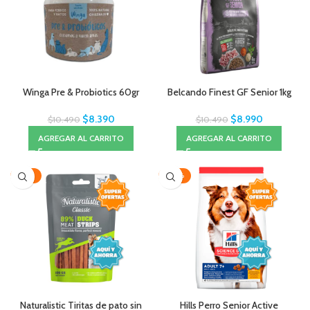
Winga Pre & Probiotics 60gr
Belcando Finest GF Senior 1kg
$
8.390
$
8.990
$
10.490
$
10.490
AGREGAR AL CARRITO
AGREGAR AL CARRITO
-33%
-20%
Naturalistic Tiritas de pato sin
Hills Perro Senior Active