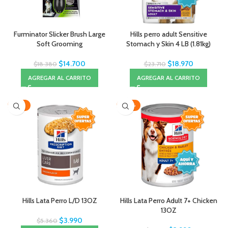
Furminator Slicker Brush Large
Hills perro adult Sensitive
Soft Grooming
Stomach y Skin 4 LB (1.81kg)
$
14.700
$
18.970
$
18.380
$
23.710
AGREGAR AL CARRITO
AGREGAR AL CARRITO
-26%
-20%
Hills Lata Perro L/D 13OZ
Hills Lata Perro Adult 7+ Chicken
13OZ
$
3.990
$
5.360