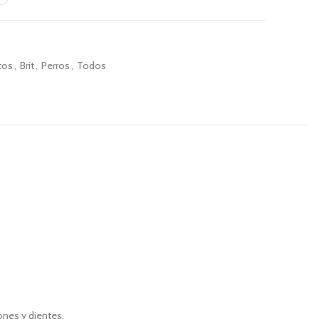
tos
,
Brit
,
Perros
,
Todos
ones y dientes.