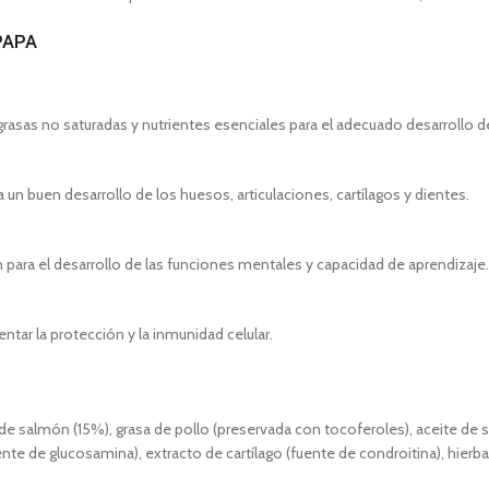
PAPA
grasas no saturadas y nutrientes esenciales para el adecuado desarrollo d
un buen desarrollo de los huesos, articulaciones, cartílagos y dientes.
ara el desarrollo de las funciones mentales y capacidad de aprendizaje.
ar la protección y la inmunidad celular.
de salmón (15%), grasa de pollo (preservada con tocoferoles), aceite de
te de glucosamina), extracto de cartílago (fuente de condroitina), hierbas