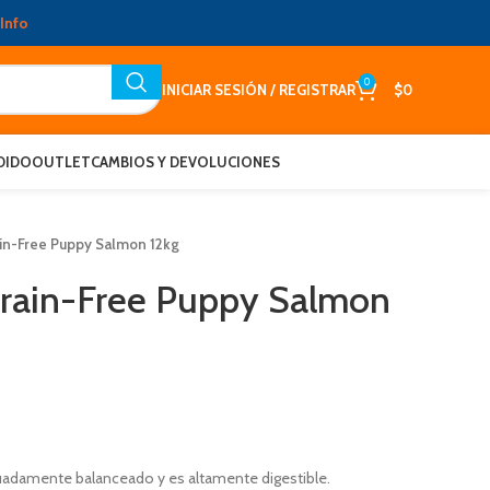
Info
0
INICIAR SESIÓN / REGISTRAR
$
0
DIDO
OUTLET
CAMBIOS Y DEVOLUCIONES
ain-Free Puppy Salmon 12kg
Grain-Free Puppy Salmon
uadamente balanceado y es altamente digestible.