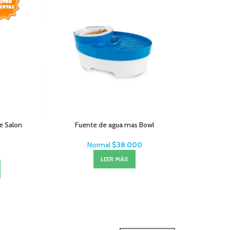
Le Salon
Fuente de agua mas Bowl
Royal 
Normal
$
38.000
LEER MÁS