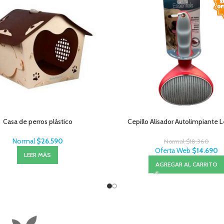
Casa de perros plástico
Cepillo Alisador Autolimpiante 
Normal
$
26.590
Normal
$
18.360
Oferta Web
$
14.690
LEER MÁS
AGREGAR AL CARRITO