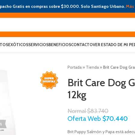
pacho Gratis en compras sobre $30.000. Solo Santiago Urbano.
Más 
ATOS
EXÓTICOS
SERVICIOS
BENEFICIOS
CONTACTO
VER ESTADO DE MI PE
Portada
»
Tienda
»
Brit Care Dog Gr
Brit Care Dog 
12kg
Normal
$
83.740
Oferta Web
$
70.440
Brit Puppy Salmón y Papa está adec