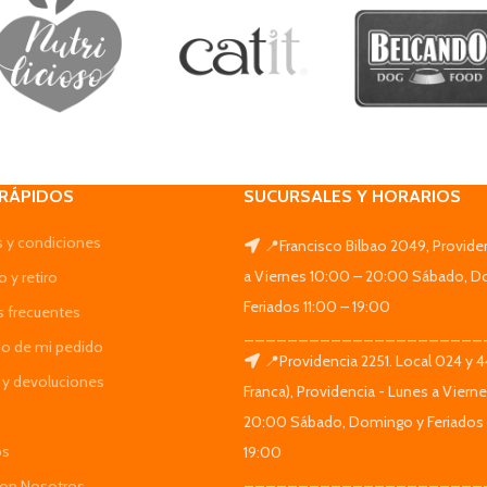
 RÁPIDOS
SUCURSALES Y HORARIOS
 y condiciones
📍Francisco Bilbao 2049, Provide
a Viernes 10:00 – 20:00 Sábado, D
 y retiro
Feriados 11:00 – 19:00
s frecuentes
______________________
do de mi pedido
📍Providencia 2251. Local 024 y 
y devoluciones
Franca), Providencia - Lunes a Viern
20:00 Sábado, Domingo y Feriados 
os
19:00
______________________
Con Nosotros