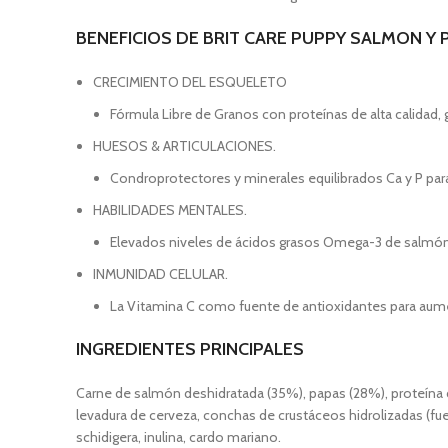
BENEFICIOS DE BRIT CARE PUPPY SALMON Y 
CRECIMIENTO DEL ESQUELETO
Fórmula Libre de Granos con proteínas de alta calidad, 
HUESOS & ARTICULACIONES.
Condroprotectores y minerales equilibrados Ca y P para 
HABILIDADES MENTALES.
Elevados niveles de ácidos grasos Omega-3 de salmón p
INMUNIDAD CELULAR.
La Vitamina C como fuente de antioxidantes para aument
INGREDIENTES PRINCIPALES
Carne de salmón deshidratada (35%), papas (28%), proteína 
levadura de cerveza, conchas de crustáceos hidrolizadas (fuen
schidigera, inulina, cardo mariano.