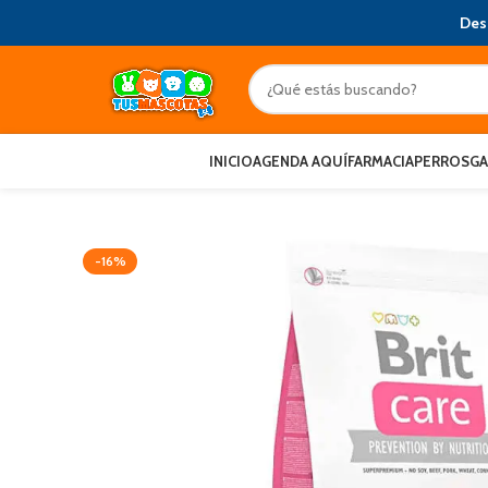
Des
INICIO
AGENDA AQUÍ
FARMACIA
PERROS
G
-16%