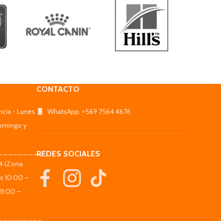
CONTACTO
ncia - Lunes
WhatsApp: +569 7564 4676
omingo y
_________
REDES SOCIALES
44 (Zona
es 10:00 –
11:00 –
_________