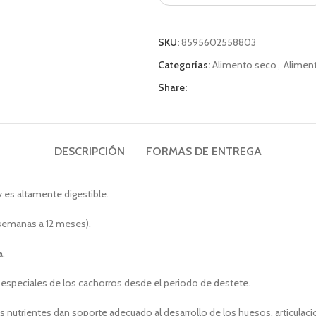
SKU:
8595602558803
Categorías:
Alimento seco
,
Alimen
Share:
DESCRIPCIÓN
FORMAS DE ENTREGA
es altamente digestible.
 semanas a 12 meses).
a.
speciales de los cachorros desde el periodo de destete.
os nutrientes dan soporte adecuado al desarrollo de los huesos, articulaci