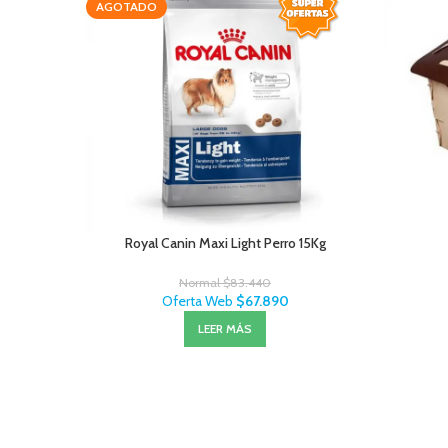
AGOTADO
Royal Canin Maxi Light Perro 15Kg
Normal
$
83.440
Oferta Web
$
67.890
LEER MÁS