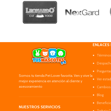
ENLACES
Términos
Despacho
Pregunta
Somos tu tienda Pet Lover favorita. Ven y vive la
Ver esta
mejor experiencia en atención al cliente y
asesoramiento
Cambios 
Blog
Benefici
NUESTROS SERVICIOS
Trabaja 