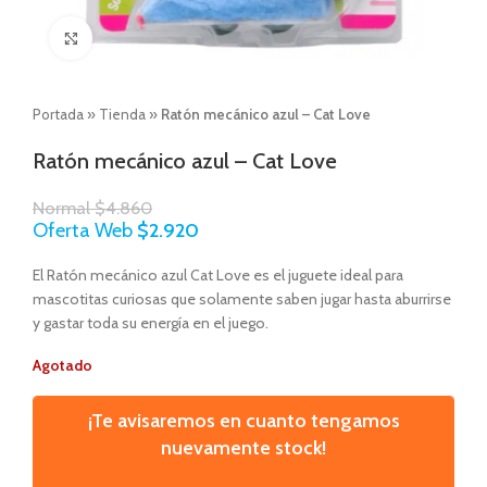
Click to enlarge
Portada
»
Tienda
»
Ratón mecánico azul – Cat Love
Ratón mecánico azul – Cat Love
Normal
$
4.860
Oferta Web
$
2.920
El Ratón mecánico azul Cat Love es el juguete ideal para
mascotitas curiosas que solamente saben jugar hasta aburrirse
y gastar toda su energía en el juego.
Agotado
¡Te avisaremos en cuanto tengamos
nuevamente stock!