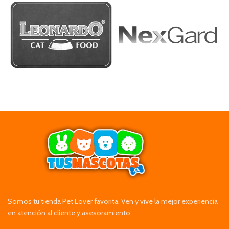
Somos tu tienda Pet Lover favorita. Ven y vive la mejor experiencia
en atención al cliente y asesoramiento