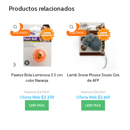
Productos relacionados
-32%
-39%
-3
AGOTADO
AGOTADO
AG
Pawise Bola Luminosa 3.5 cm
Lamb Snow Mouse Souris Gris
color Naranja
de AFP
Normal
$
4.990
Normal
$
4.290
Oferta Web
$
3.370
Oferta Web
$
2.610
LEER MÁS
LEER MÁS