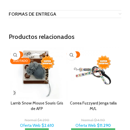
FORMAS DE ENTREGA
Productos relacionados
-39%
-20%
-3
AGOTADO
AG
Lamb Snow Mouse Souris Gris
Correa Fuzzyard Jenga talla
de AFP
M/L
Normal
$
4.290
Normal
$
14.110
Oferta Web
$
2.610
Oferta Web
$
11.290